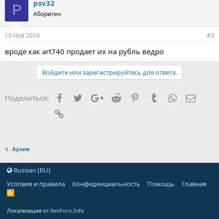
psv32
P
Абориген
10 Ноя 2010
#3
вроде как art740 продает их на рубль ведро
Войдите или зарегистрируйтесь для ответа.
Facebook
Twitter
Google+
Reddit
Pinterest
Tumblr
WhatsApp
Элект
Поделиться:
Ссылка
Архив
Russian (RU)
Условия и правила
Конфиденциальность
Помощь
Главная
Локализация от
XenForo.Info