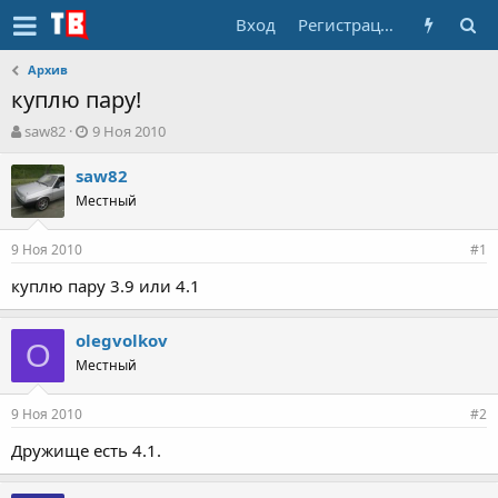
Вход
Регистрация
Архив
куплю пару!
А
Д
saw82
9 Ноя 2010
в
а
т
т
saw82
о
а
Местный
р
н
т
а
9 Ноя 2010
е
ч
#1
м
а
куплю пару 3.9 или 4.1
ы
л
а
olegvolkov
O
Местный
9 Ноя 2010
#2
Дружище есть 4.1.