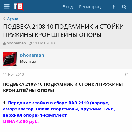
Вход
Регистрация
Архив
ПОДВЕКА 2108-10 ПОДРАМНИК и СТОЙКИ
ПРУЖИНЫ КРОНШТЕЙНЫ ОПОРЫ
А
Д
phoneman
11 Ноя 2010
в
а
т
т
phoneman
о
а
Местный
р
н
т
а
11 Ноя 2010
е
ч
#1
м
а
ПОДВЕКА 2108-10 ПОДРАМНИК и СТОЙКИ ПРУЖИНЫ
ы
л
КРОНШТЕЙНЫ ОПОРЫ
а
1.
Передние стойки в сборе ВАЗ 2110 (корпус,
амортизатор"Плаза спорт"новы, пружина +2кг.,
верхняя опора) 1-комплект.
ЦЕНА 4.600 руб.