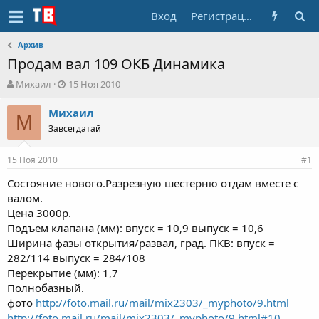
Вход
Регистрация
Архив
Продам вал 109 ОКБ Динамика
А
Д
Михаил
15 Ноя 2010
в
а
т
т
Михаил
М
о
а
Завсегдатай
р
н
т
а
15 Ноя 2010
е
ч
#1
м
а
Состояние нового.Разрезную шестерню отдам вместе с
ы
л
валом.
а
Цена 3000р.
Подъем клапана (мм): впуск = 10,9 выпуск = 10,6
Ширина фазы открытия/развал, град. ПКВ: впуск =
282/114 выпуск = 284/108
Перекрытие (мм): 1,7
Полнобазный.
фото
http://foto.mail.ru/mail/mix2303/_myphoto/9.html
http://foto.mail.ru/mail/mix2303/_myphoto/9.html#10