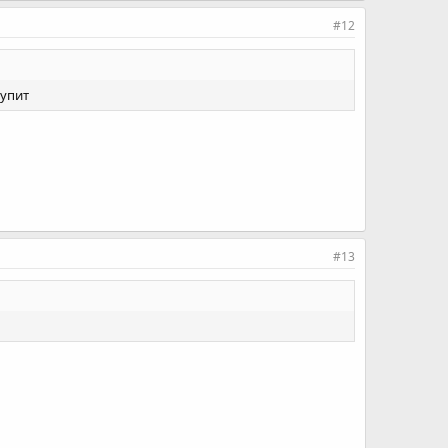
#12
купит
#13