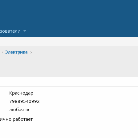
зователи
Электрика
Краснодар
79889540992
любая тк
лично работает.