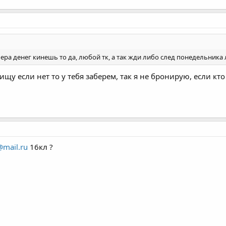
ера денег кинешь то да, любой тк, а так жди либо след понедельника
ищу если нет то у тебя заберем, так я не бронирую, если кто
mail.ru
16кл ?