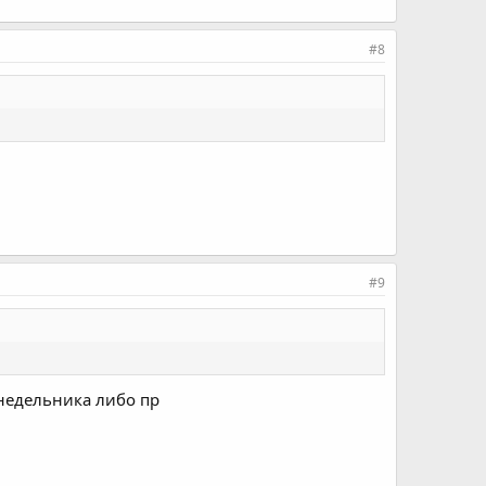
#8
#9
онедельника либо пр