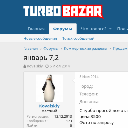
Главная
Форумы
Что нового?
Поль
Новые сообщения
Поиск сообщений
Главная
Форумы
Коммерческие разделы
Продам
январь 7,2
А
Д
Kovalskiy
5 Июл 2014
в
а
т
т
5 Июл 2014
о
а
Город
р
н
т
а
Телефон
е
ч
Доставка
м
а
Kovalskiy
ы
л
С турбо прогой все от
Местный
а
цена 3500
Регистрация
12.12.2013
Сообщения
173
Фото по запросу
Лайки
0