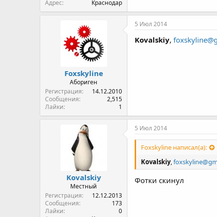
Адрес
Краснодар
5 Июл 2014
Kovalskiy
,
foxskyline@
Foxskyline
Абориген
Регистрация
14.12.2010
Сообщения
2,515
Лайки
1
5 Июл 2014
Foxskyline написал(а):
Kovalskiy
,
foxskyline@gm
Kovalskiy
Фотки скинул
Местный
Регистрация
12.12.2013
Сообщения
173
Лайки
0