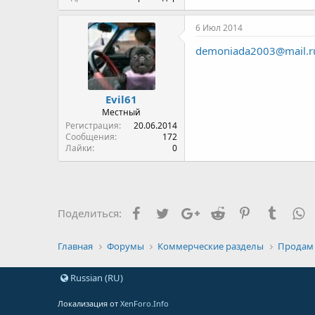
6 Июл 2014
demoniada2003@mail.r
Evil61
Местный
Регистрация
20.06.2014
Сообщения
172
Лайки
0
Facebook
Twitter
Google+
Reddit
Pinterest
Tumblr
W
Поделиться:
Главная
Форумы
Коммерческие разделы
Продам
Russian (RU)
Локализация от
XenForo.Info