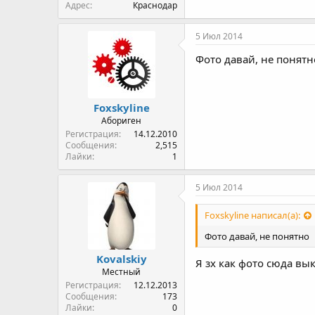
Адрес
Краснодар
5 Июл 2014
Фото давай, не понятн
Foxskyline
Абориген
Регистрация
14.12.2010
Сообщения
2,515
Лайки
1
5 Июл 2014
Foxskyline написал(а):
Фото давай, не понятно
Kovalskiy
Я зх как фото сюда вы
Местный
Регистрация
12.12.2013
Сообщения
173
Лайки
0