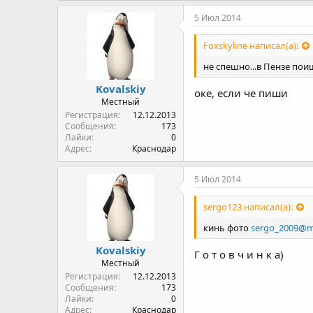
5 Июл 2014
Foxskyline написал(а):
не спешно...в Пензе поищ
Kovalskiy
оке, если че пиши
Местный
Регистрация
12.12.2013
Сообщения
173
Лайки
0
Адрес
Краснодар
5 Июл 2014
sergo123 написал(а):
кинь фото
sergo_2009@ma
Kovalskiy
Г о т о в ч и н к а)
Местный
Регистрация
12.12.2013
Сообщения
173
Лайки
0
Адрес
Краснодар