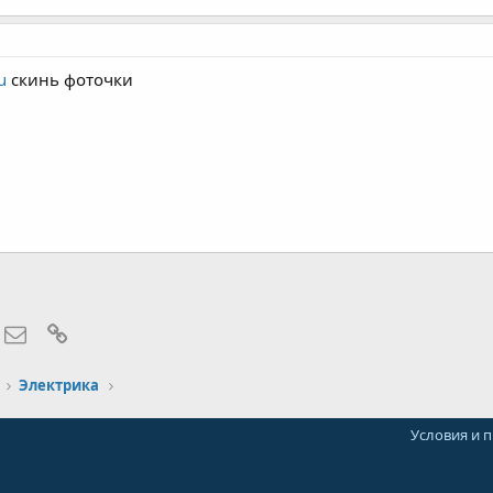
u
скинь фоточки
hatsApp
Электронная почта
Ссылка
Электрика
Условия и 