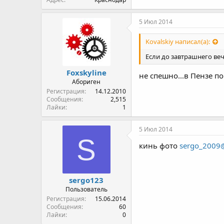
5 Июл 2014
Kovalskiy написал(а):
Если до завтрашнего веч
Foxskyline
не спешно...в Пензе по
Абориген
Регистрация
14.12.2010
Сообщения
2,515
Лайки
1
5 Июл 2014
S
кинь фото
sergo_2009@
sergo123
Пользователь
Регистрация
15.06.2014
Сообщения
60
Лайки
0