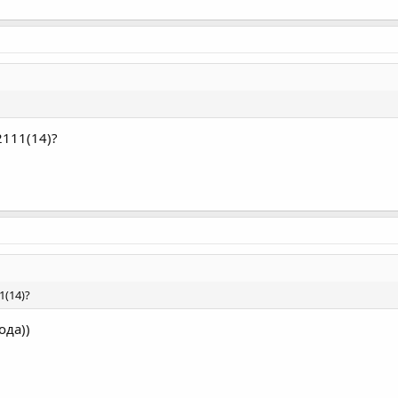
2111(14)?
1(14)?
ода))