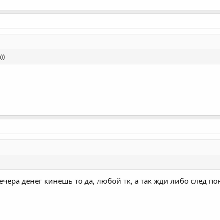
))
ечера денег кинешь то да, любой тк, а так жди либо след п