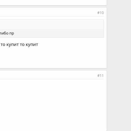
#10
 либо пр
 то купит то купит
#11