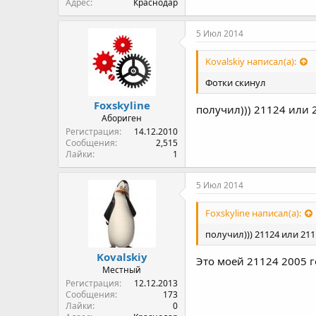
Адрес
Краснодар
5 Июл 2014
Kovalskiy написал(а):
Фотки скинул
Foxskyline
получил))) 21124 или 
Абориген
Регистрация
14.12.2010
Сообщения
2,515
Лайки
1
5 Июл 2014
Foxskyline написал(а):
получил))) 21124 или 211
Kovalskiy
Это моей 21124 2005 г
Местный
Регистрация
12.12.2013
Сообщения
173
Лайки
0