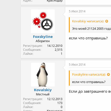
Адрес
Краснодар
5 Июл 2014
Kovalskiy написал(а):
Это моей 21124 2005 года
Foxskyline
если что отправишь?
Абориген
Регистрация
14.12.2010
Сообщения
2,515
Лайки
1
5 Июл 2014
Foxskyline написал(а):
если что отправишь?
Kovalskiy
Если до завтрашнего в
Местный
Регистрация
12.12.2013
Сообщения
173
Лайки
0
Адрес
Краснодар