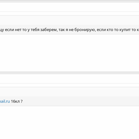
у если нет то у тебя заберем, так я не бронирую, если кто то купит то 
il.ru
16кл ?