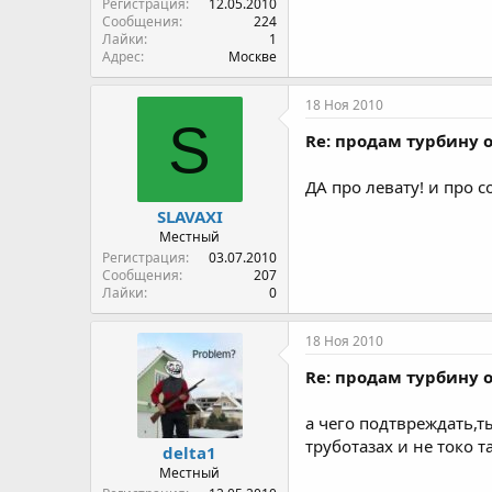
Регистрация
12.05.2010
Сообщения
224
Лайки
1
Адрес
Москве
18 Ноя 2010
S
Re: продам турбину о
ДА про левату! и про с
SLAVAXI
Местный
Регистрация
03.07.2010
Сообщения
207
Лайки
0
18 Ноя 2010
Re: продам турбину о
а чего подтвреждать,т
труботазах и не токо т
delta1
Местный