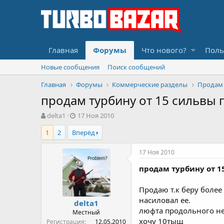
Главная
Форумы
Что нового?
Поль
Новые сообщения
Поиск сообщений
Главная
Форумы
Коммерческие разделы
Продам
продам турбину от 15 сильвы 
А
Д
delta1
17 Ноя 2010
в
а
1
2
Вперёд
т
т
о
а
р
н
17 Ноя 2010
т
а
продам турбину от 1
е
ч
м
а
ы
л
Продаю т.к беру более
а
насиловал ее.
delta1
люфта продольного нет
Местный
хочу 10тыщ
Регистрация
12.05.2010