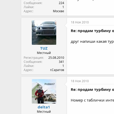
Сообщения
224
Лайки
1
Адрес
Москве
18 Ноя 2010
Re: продам турбину о
друг напиши какая тур
TUZ
Местный
Регистрация
25.08.2010
Сообщения
341
Лайки
1
Адрес
г.Саратов
18 Ноя 2010
Re: продам турбину о
Номер с таблички инте
delta1
Местный