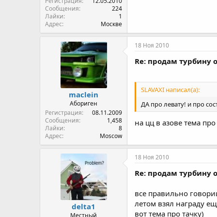
Регистрация
12.05.2010
Сообщения
224
Лайки
1
Адрес
Москве
18 Ноя 2010
Re: продам турбину о
SLAVAXI написал(а):
maclein
Абориген
ДА про левату! и про сос
Регистрация
08.11.2009
Сообщения
1,458
на цц в азове тема про
Лайки
8
Адрес
Moscow
18 Ноя 2010
Re: продам турбину о
все правильно говори
летом взял награду е
delta1
вот тема про тачку)
Местный