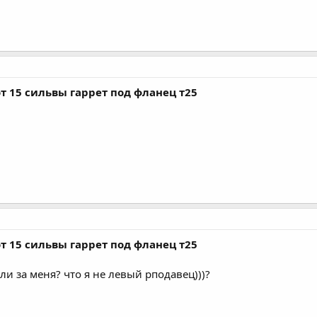
т 15 сильвы гаррет под фланец т25
т 15 сильвы гаррет под фланец т25
или за меня? что я не левый рподавец)))?