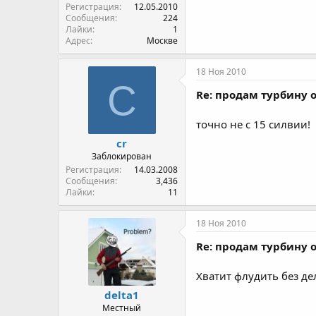
Регистрация
12.05.2010
Сообщения
224
Лайки
1
Адрес
Москве
18 Ноя 2010
C
Re: продам турбину о
точно не с 15 силвии!
cr
Заблокирован
Регистрация
14.03.2008
Сообщения
3,436
Лайки
11
18 Ноя 2010
Re: продам турбину о
Хватит флудить без д
delta1
Местный