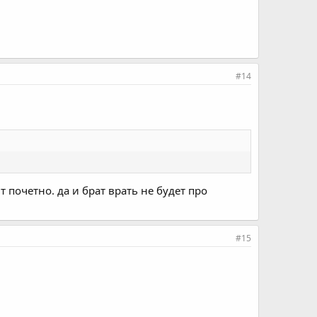
#14
 почетно. да и брат врать не будет про
#15