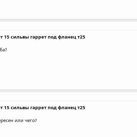
т 15 сильвы гаррет под фланец т25
ба?
т 15 сильвы гаррет под фланец т25
ресен или чего?