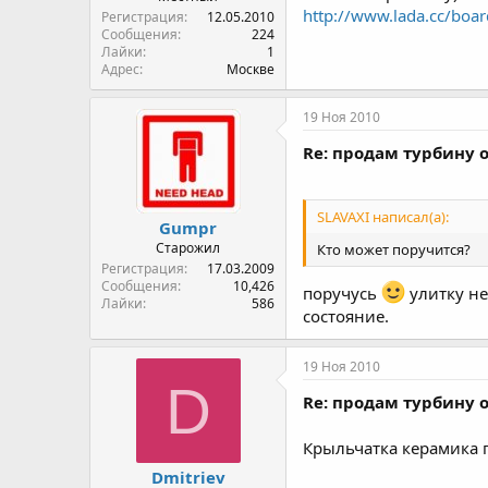
http://www.lada.cc/boar
Регистрация
12.05.2010
Сообщения
224
Лайки
1
Адрес
Москве
19 Ноя 2010
Re: продам турбину о
SLAVAXI написал(а):
Gumpr
Старожил
Кто может поручится?
Регистрация
17.03.2009
Сообщения
10,426
поручусь
улитку не
Лайки
586
состояние.
19 Ноя 2010
D
Re: продам турбину о
Крыльчатка керамика п
Dmitriev