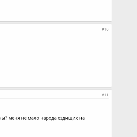
#10
#11
жны? меня не мало народа ездищих на