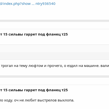
d/index.php?show ... ntry936540
т 15 сильвы гаррет под фланец т25
 трогал на тему люфтом и прочего, о ездил на машине. валит
т 15 сильвы гаррет под фланец т25
о ходу. оч не любит выстрелов выхлопа.