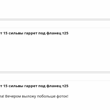
т 15 сильвы гаррет под фланец т25
т 15 сильвы гаррет под фланец т25
ела! Вечером выложу побольше фоток!