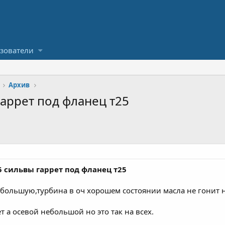
зователи
Архив
гаррет под фланец т25
5 сильвы гаррет под фланец т25
 большую,турбина в оч хорошем состоянии масла не гонит н
 а осевой небольшой но это так на всех.