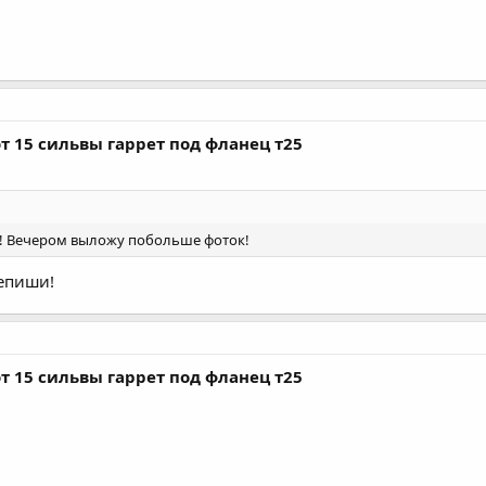
т 15 сильвы гаррет под фланец т25
а! Вечером выложу побольше фоток!
епиши!
т 15 сильвы гаррет под фланец т25