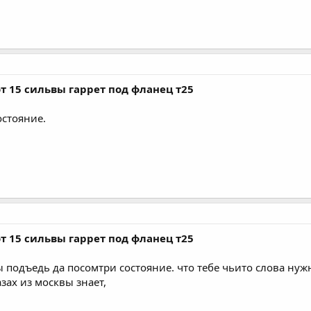
т 15 сильвы гаррет под фланец т25
остояние.
т 15 сильвы гаррет под фланец т25
ы подъедь да посомтри состояние. что тебе чьито слова ну
азах из москвы знает,