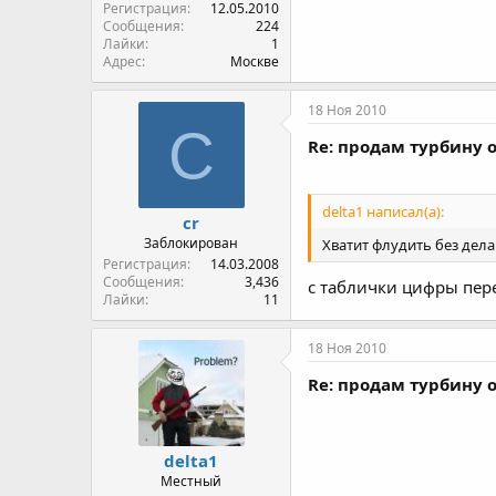
Регистрация
12.05.2010
Сообщения
224
Лайки
1
Адрес
Москве
18 Ноя 2010
C
Re: продам турбину о
delta1 написал(а):
cr
Заблокирован
Хватит флудить без дел
Регистрация
14.03.2008
Сообщения
3,436
с таблички цифры пер
Лайки
11
18 Ноя 2010
Re: продам турбину о
delta1
Местный