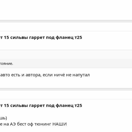
т 15 сильвы гаррет под фланец т25
тояние.
 авто есть и автора, если ничё не напутал
т 15 сильвы гаррет под фланец т25
шь)
ще на АЭ бест оф тюнинг НАШИ