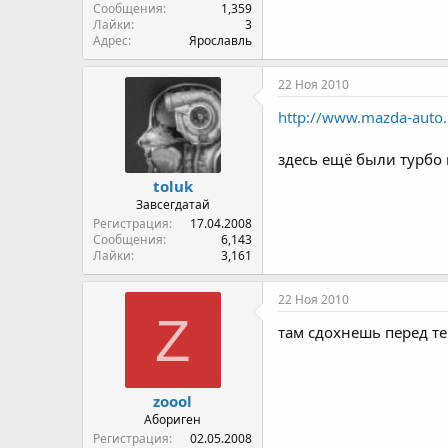
Сообщения
1,359
Лайки
3
Адрес
Ярославль
22 Ноя 2010
http://www.mazda-auto
здесь ещё были турбо
toluk
Завсегдатай
Регистрация
17.04.2008
Сообщения
6,143
Лайки
3,161
22 Ноя 2010
Z
там сдохнешь перед те
zoool
Абориген
Регистрация
02.05.2008