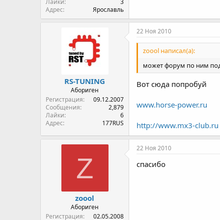
Лайки
3
Адрес
Ярославль
22 Ноя 2010
zoool написал(а):
может форум по ним по
RS-TUNING
Вот сюда попробуй
Абориген
Регистрация
09.12.2007
www.horse-power.ru
Сообщения
2,879
Лайки
6
Адрес
177RUS
http://www.mx3-club.ru
22 Ноя 2010
Z
спасибо
zoool
Абориген
Регистрация
02.05.2008