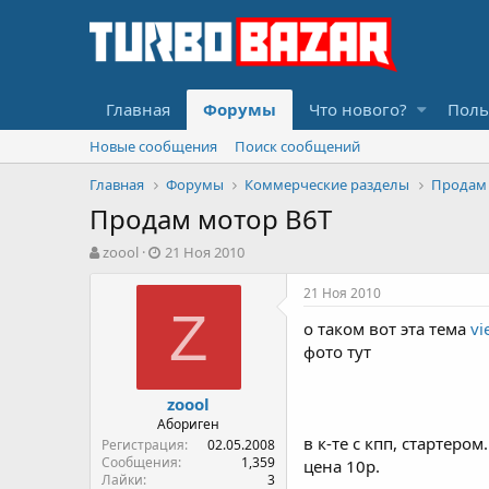
Главная
Форумы
Что нового?
Поль
Новые сообщения
Поиск сообщений
Главная
Форумы
Коммерческие разделы
Продам
Продам мотор B6T
А
Д
zoool
21 Ноя 2010
в
а
т
т
21 Ноя 2010
о
а
Z
о таком вот эта тема
vi
р
н
т
а
фото тут
е
ч
м
а
zoool
ы
л
Абориген
а
в к-те с кпп, стартеро
Регистрация
02.05.2008
Сообщения
1,359
цена 10р.
Лайки
3