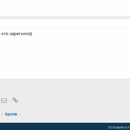
е кто зарегился)
hatsApp
Электронная почта
Ссылка
Архив
Условия и 