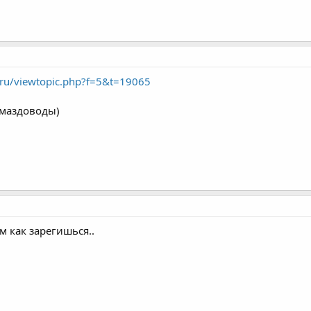
.ru/viewtopic.php?f=5&t=19065
 маздоводы)
м как зарегишься..