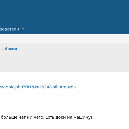
зователи
Архив
ewtopic.php?f=1&t=1624&hilit=mazda
м. больше нет ни чего. Есть доки на машину)