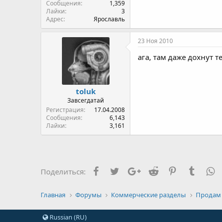
Сообщения
1,359
Лайки
3
Адрес
Ярославль
23 Ноя 2010
ага, там даже дохнут т
toluk
Завсегдатай
Регистрация
17.04.2008
Сообщения
6,143
Лайки
3,161
Facebook
Twitter
Google+
Reddit
Pinterest
Tumblr
W
Поделиться:
Главная
Форумы
Коммерческие разделы
Продам
Russian (RU)