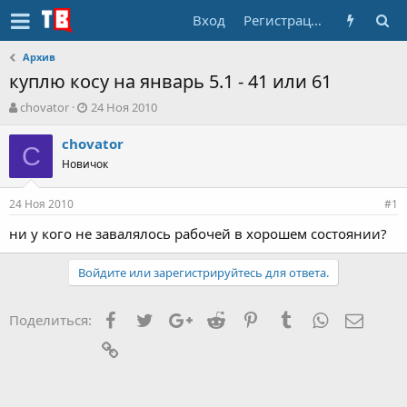
Вход
Регистрация
Архив
куплю косу на январь 5.1 - 41 или 61
А
Д
chovator
24 Ноя 2010
в
а
т
т
chovator
C
о
а
Новичок
р
н
т
а
24 Ноя 2010
е
ч
#1
м
а
ни у кого не завалялось рабочей в хорошем состоянии?
ы
л
а
Войдите или зарегистрируйтесь для ответа.
Facebook
Twitter
Google+
Reddit
Pinterest
Tumblr
WhatsApp
Элект
Поделиться:
Ссылка