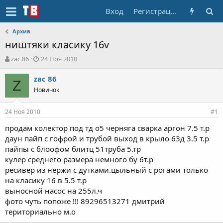
Вход
Регистрация
Архив
ништяки класику 16v
А
Д
zac 86
24 Ноя 2010
в
а
т
т
zac 86
Z
о
а
Новичок
р
н
т
а
24 Ноя 2010
е
ч
#1
м
а
продам колектор под тд о5 черняга сварка аргон 7.5 т.р
ы
л
даун пайп с гофрой и трубой выход в крыло 63д 3.5 т.р
а
пайпы с блоофом блитц 51труба 5.тр
кулер среднего размера немного бу 6т.р
ресивер из нержи с дутками.цыльный с рогами только
на класику 16 в 5.5 т.р
выносной насос на 255л.ч
фото чуть попоже !!! 89296513271 дмитрий
териториально м.о