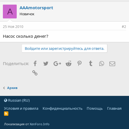
AAAmotorsport
A
Новичок
25 Ноя 2010
#2
Насос сколько денег?
Войдите или зарегистрируйтесь для ответа.
Facebook
Twitter
Google+
Reddit
Pinterest
Tumblr
WhatsApp
Элект
Поделиться:
Ссылка
Архив
Russian (RU)
Условия и правила
Конфиденциальность
Помощь
Главная
Локализация от
XenForo.Info