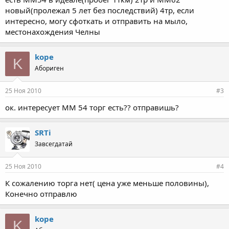
новый(пролежал 5 лет без последствий) 4тр, если
интересно, могу сфоткать и отправить на мыло,
местонахождения Челны
kope
K
Абориген
25 Ноя 2010
#3
ок. интересует ММ 54 торг есть?? отправишь?
SRTi
Завсегдатай
25 Ноя 2010
#4
К сожалению торга нет( цена уже меньше половины),
Конечно отправлю
kope
K