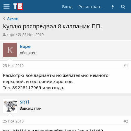
Вход
Регистрация
Архив
Куплю распредвал 8 клапаник ПП.
А
Д
kope
25 Ноя 2010
в
а
т
т
kope
K
о
а
Абориген
р
н
т
а
25 Ноя 2010
е
ч
#1
м
а
Расмотрю все варианты но желательно немного
ы
л
верховой. и состояние хорошое.
а
Тел. 89228117969 или сюда.
SRTi
Завсегдатай
25 Ноя 2010
#2
есть ММ54 в идеале(пробег 1ткм) 2тр и ММ62