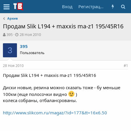
Вход
Регистрация
Архив
Продам Slik L194 + maxxis ma-z1 195/45R16
А
Д
395
28 Ноя 2010
в
а
т
т
395
3
о
а
Пользователь
р
н
т
а
28 Ноя 2010
е
ч
#1
м
а
Продам Slik L194 + maxxis ma-z1 195/45R16
ы
л
а
Диски новые, резина можно сказать тоже - бу меньше
100км (еще полосочки видно
)
колеса собраны, отбалансрованы.
http://www.slikcom.ru/magaz/?id=177&tt=16x6.50