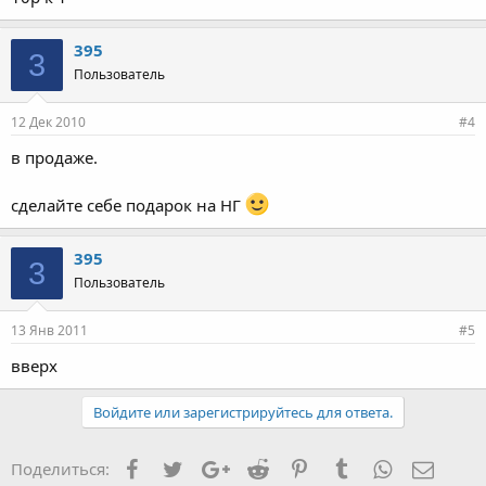
395
3
Пользователь
12 Дек 2010
#4
в продаже.
сделайте себе подарок на НГ
395
3
Пользователь
13 Янв 2011
#5
вверх
Войдите или зарегистрируйтесь для ответа.
Facebook
Twitter
Google+
Reddit
Pinterest
Tumblr
WhatsApp
Элект
Поделиться: