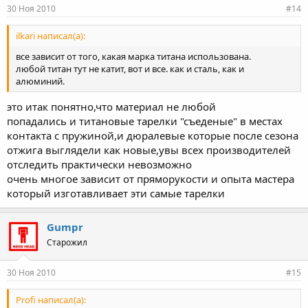
30 Ноя 2010
#14
ilkari написал(а):
все зависит от того, какая марка титана использована.
любой титан тут не катит, вот и все. как и сталь, как и
алюминий.
это итак понятно,что материал не любой
попадались и титановые тарелки "съеденые" в местах
контакта с пружиной,и дюралевые которые после сезона
отжига выглядели как новые,увы всех производителей
отследить практически невозможно
очень многое зависит от пряморукости и опыта мастера
который изготавливает эти самые тарелки
Gumpr
Старожил
30 Ноя 2010
#15
Profi написал(а):