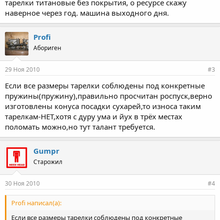
тарелки титановые без покрытия, о ресурсе скажу
наверное через год. машина выходного дня.
Profi
Абориген
29 Ноя 2010
#3
Если все размеры тарелки соблюдены под конкретные
пружины(пружину),правильно просчитан роспуск,верно
изготовлены конуса посадки сухарей,то износа таким
тарелкам-НЕТ,хотя с дуру ума и йух в трёх местах
поломать можно,но тут талант требуется.
Gumpr
Старожил
30 Ноя 2010
#4
Profi написал(а):
Если все размеры тарелки соблюдены под конкретные