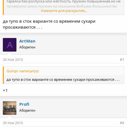
тарелка без роспуска или жёсткость пружин повышенная,но не
проверили зазор пружин на смыкание.Вобщем большинство
Нажмите для раскрытия...
проблем от нежелания всё промерить и проверить.
да тупо в сток варианте со временем сухари
Нажмите для раскрытия...
просаживаются . . .
ArtMan
A
Абориген
30 Ноя 2010
#7
Gumpr написал(а):
да тупо в сток варианте со временем сухари просаживаются . . .
+1
Profi
Абориген
30 Ноя 2010
#8