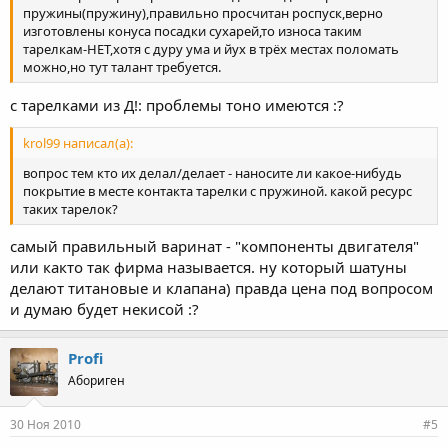
пружины(пружину),правильно просчитан роспуск,верно
изготовлены конуса посадки сухарей,то износа таким
тарелкам-НЕТ,хотя с дуру ума и йух в трёх местах поломать
можно,но тут талант требуется.
с тарелками из Д!: проблемы тоно имеются :?
krol99 написал(а):
вопрос тем кто их делал/делает - наносите ли какое-нибудь
покрытие в месте контакта тарелки с пружиной. какой ресурс
таких тарелок?
самый правильный варинат - "компоненты двигателя"
или както так фирма называется. ну который шатуны
делают титановые и клапана) правда цена под вопросом
и думаю будет некисой :?
Profi
Абориген
30 Ноя 2010
#5