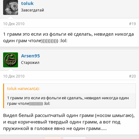
toluk
Завсегдатай
10 Дек 2010
#19
1 грамм это если из фольги её сделать, невидел никогда
один грам чтоле))))))))))) :lol:
Arsen95
Старожил
10 Дек 2010
#20
toluk написал(а):
1 грамм это если из фольги её сделать, невидел никогда один
грам чтоле))))))))))) :lol:
Видел белый рассыпчатый один грамм (носом шмыгаю),
и еще коричневый твердый один грамм, а вот под
пружинкой в головке явно не один грамм.....