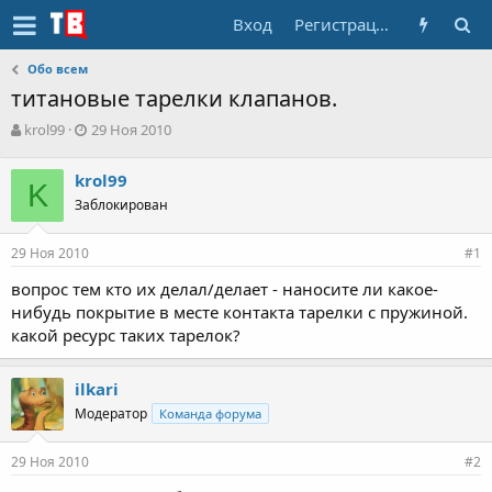
Вход
Регистрация
Обо всем
титановые тарелки клапанов.
А
Д
krol99
29 Ноя 2010
в
а
т
т
krol99
о
K
а
Заблокирован
р
н
т
а
е
ч
29 Ноя 2010
#1
м
а
ы
л
вопрос тем кто их делал/делает - наносите ли какое-
а
нибудь покрытие в месте контакта тарелки с пружиной.
какой ресурс таких тарелок?
ilkari
Модератор
Команда форума
29 Ноя 2010
#2