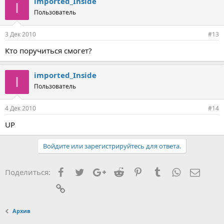
imported_Inside
I
Пользователь
3 Дек 2010
#13
Кто поручиться смогет?
imported_Inside
I
Пользователь
4 Дек 2010
#14
UP
Войдите или зарегистрируйтесь для ответа.
Facebook
Twitter
Google+
Reddit
Pinterest
Tumblr
WhatsApp
Элект
Поделиться:
Ссылка
Архив