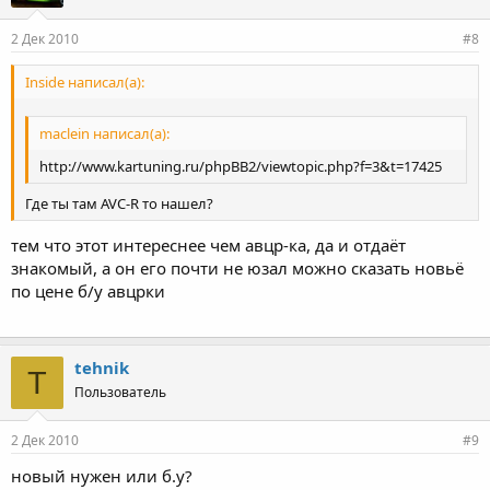
2 Дек 2010
#8
Inside написал(а):
maclein написал(а):
http://www.kartuning.ru/phpBB2/viewtopic.php?f=3&t=17425
Где ты там AVC-R то нашел?
тем что этот интереснее чем авцр-ка, да и отдаёт
знакомый, а он его почти не юзал можно сказать новьё
по цене б/у авцрки
tehnik
T
Пользователь
2 Дек 2010
#9
новый нужен или б.у?