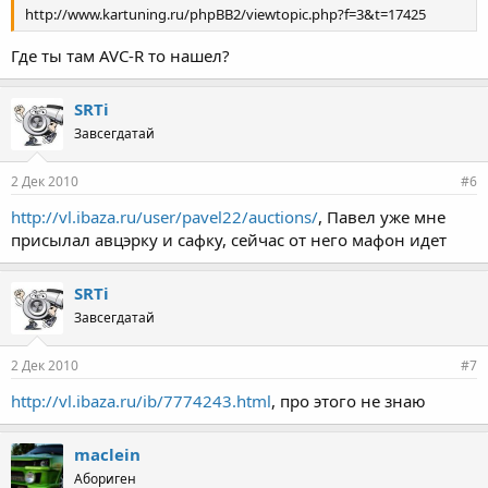
http://www.kartuning.ru/phpBB2/viewtopic.php?f=3&t=17425
Где ты там AVC-R то нашел?
SRTi
Завсегдатай
2 Дек 2010
#6
http://vl.ibaza.ru/user/pavel22/auctions/
, Павел уже мне
присылал авцэрку и сафку, сейчас от него мафон идет
SRTi
Завсегдатай
2 Дек 2010
#7
http://vl.ibaza.ru/ib/7774243.html
, про этого не знаю
maclein
Абориген