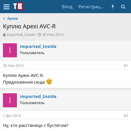
Вход
Регистрация
Архив
Куплю Apexi AVC-R
А
Д
imported_Inside
30 Ноя 2010
в
а
т
т
imported_Inside
I
о
а
Пользователь
р
н
т
а
30 Ноя 2010
е
ч
#1
м
а
Куплю Apexi AVC-R.
ы
л
Предложения сюда
а
imported_Inside
I
Пользователь
1 Дек 2010
#2
Ну, кто расстанецо с бустегом?