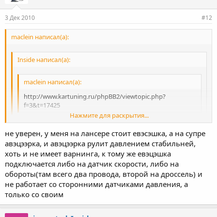
3 Дек 2010
#12
maclein написал(а):
Inside написал(а):
maclein написал(а):
http://www.kartuning.ru/phpBB2/viewtopic.php?
f=3&t=17425
Нажмите для раскрытия...
Где ты там AVC-R то нашел?
не уверен, у меня на лансере стоит евэсэшка, а на супре
Нажмите для раскрытия...
тем что этот интереснее чем авцр-ка, да и отдаёт знакомый, а
авэцээрка, и авэцээрка рулит давлением стабильней,
он его почти не юзал можно сказать новьё по цене б/у авцрки
хоть и не имеет варнинга, к тому же евэцэшка
Нажмите для раскрытия...
подключается либо на датчик скорости, либо на
обороты(там всего два провода, второй на дроссель) и
не работает со сторонними датчиками давления, а
только со своим