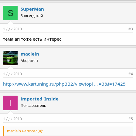
SuperMan
S
Завсегдатай
1 Дек 2010
#3
тема ап тоже есть интерес
maclein
Абориген
1 Дек 2010
#4
http://www.kartuning.ru/phpBB2/viewtopi ... =3&t=17425
imported_Inside
I
Пользователь
1 Дек 2010
#5
maclein написал(а):