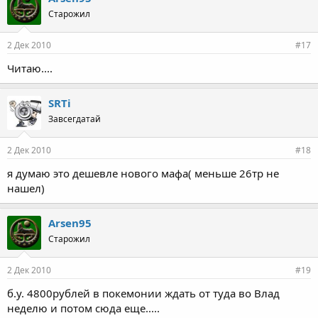
Старожил
2 Дек 2010
#17
Читаю....
SRTi
Завсегдатай
2 Дек 2010
#18
я думаю это дешевле нового мафа( меньше 26тр не
нашел)
Arsen95
Старожил
2 Дек 2010
#19
б.у. 4800рублей в покемонии ждать от туда во Влад
неделю и потом сюда еще.....