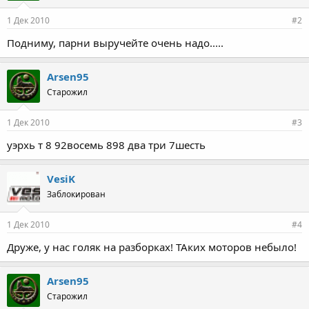
1 Дек 2010
#2
Подниму, парни выручейте очень надо.....
Arsen95
Старожил
1 Дек 2010
#3
уэрхь т 8 92восемь 898 два три 7шесть
VesiK
Заблокирован
1 Дек 2010
#4
Друже, у нас голяк на разборках! ТАких моторов небыло!
Arsen95
Старожил