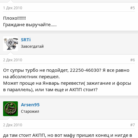
1 Дек 2010
#5
Плохо!!!!!!!
Граждане выручайте.....
SRTi
Завсегдатай
2 Дек 2010
#6
От супры турбо не подойдет, 22250-46030? Я все равно
на абсолютник перешел.
Может проще на Январь перевести( зажигание и форсы
в параллель), или там еще и АКПП стоит?
Arsen95
Старожил
2 Дек 2010
#7
да там стоит АКПП, но вот мафу пришел конец и нигде в