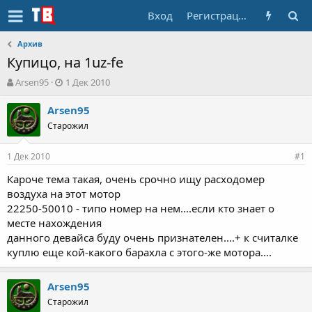
Вход
Регистрация
Архив
Купицо, на 1uz-fe
А
Д
Arsen95
1 Дек 2010
в
а
т
т
Arsen95
о
а
Старожил
р
н
т
а
1 Дек 2010
е
ч
#1
м
а
Кароче тема такая, очень срочно ищу расходомер
ы
л
воздуха на этот мотор
а
22250-50010 - типо номер на нем....если кто знает о
месте нахождения
данного девайса буду очень признателен....+ к считалке
куплю еще кой-какого барахла с этого-же мотора....
Arsen95
Старожил