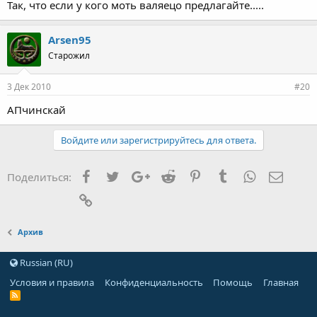
Так, что если у кого моть валяецо предлагайте.....
Arsen95
Старожил
3 Дек 2010
#20
АПчинскай
Войдите или зарегистрируйтесь для ответа.
Facebook
Twitter
Google+
Reddit
Pinterest
Tumblr
WhatsApp
Элект
Поделиться:
Ссылка
Архив
Russian (RU)
Условия и правила
Конфиденциальность
Помощь
Главная