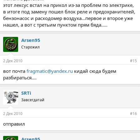
этот лексус встал на прикол из-за проблем по электрике,
в итоге под замену пошел блок реле и предохранителей,
бензонасос и расходомер воздуха...первое и второе уже
нашел, а вот с третьим пунктом прям бяда.....
Arsen95
Старожил
2 Дек 2010
#15
вот почта
fragmatic@yandex.ru
кидай сюда будем
разбираться....
SRTi
Завсегдатай
2 Дек 2010
#16
отправил
Arsen95