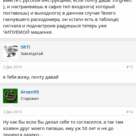
), и настраиваешь в сафке тип входного( который
поставишь) и выходного( в данном случае Твоего
гакнувшего расходомера, он кстати есть в таблице)
сигнала и поднастроив радуешься теперь уже
ЧИПУЕМОЙ машинке
SRTi
Завсегдатай
2 Дек 2010
#13
я Тебя вижу, почту давай
Arsen95
Старожил
2 Дек 2010
#14
Ну как бы если бы делал себе то согласился, а так там
хозяин друг моего папаши, ему уж 50 лет и не до
тюненга далеко...