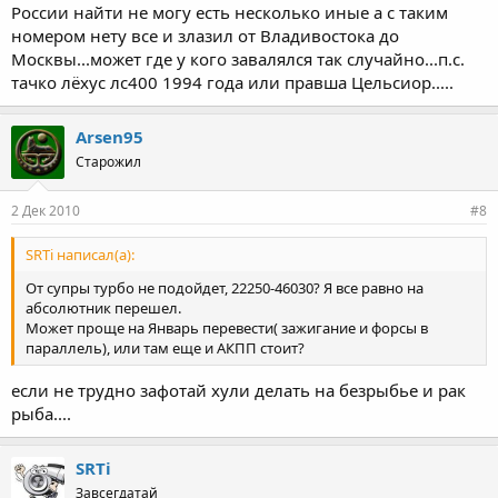
России найти не могу есть несколько иные а с таким
номером нету все и злазил от Владивостока до
Москвы...может где у кого завалялся так случайно...п.с.
тачко лёхус лс400 1994 года или правша Цельсиор.....
Arsen95
Старожил
2 Дек 2010
#8
SRTi написал(а):
От супры турбо не подойдет, 22250-46030? Я все равно на
абсолютник перешел.
Может проще на Январь перевести( зажигание и форсы в
параллель), или там еще и АКПП стоит?
если не трудно зафотай хули делать на безрыбье и рак
рыба....
SRTi
Завсегдатай