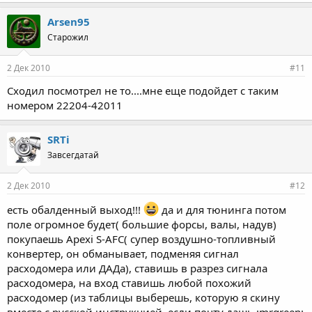
Arsen95
Старожил
2 Дек 2010
#11
Сходил посмотрел не то....мне еще подойдет с таким
номером 22204-42011
SRTi
Завсегдатай
2 Дек 2010
#12
есть обалденный выход!!!
да и для тюнинга потом
поле огромное будет( большие форсы, валы, надув)
покупаешь Apexi S-AFC( супер воздушно-топливный
конвертер, он обманывает, подменяя сигнал
расходомера или ДАДа), ставишь в разрез сигнала
расходомера, на вход ставишь любой похожий
расходомер (из таблицы выберешь, которую я скину
вместе с русской инструкцией, если почту дашь :mrgreen: