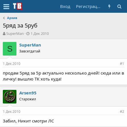
Вход
Регистрация
Архив
5ряд за 5руб
А
Д
SuperMan
1 Дек 2010
в
а
т
т
SuperMan
S
о
а
Завсегдатай
р
н
т
а
1 Дек 2010
е
ч
#1
м
а
продам 5ряд за 5р актуально несколько дней! сюда или в
ы
л
личку! вышлю ТК хоть куда!
а
Arsen95
Старожил
1 Дек 2010
#2
Забил, Никит смотри ЛС