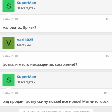
SuperMan
S
Завсегдатай
2 Дек 2010
#8
маловато., 8р как?
vazik025
V
Местный
2 Дек 2010
#9
фотка, и место нахождения, состояние??
SuperMan
S
Завсегдатай
3 Дек 2010
#10
ряд продан! фотку скину позже! все новое! Магнитогорск
Войдите или зарегистрируйтесь для ответа.