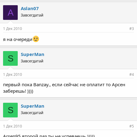
Aslan07
A
Завсегдатай
1 Дек 2010
#3
я на очереди
SuperMan
S
Завсегдатай
1 Дек 2010
#4
первый пока Banzay., если сейчас не оплатит то Арсен
заберешь! ))))
SuperMan
S
Завсегдатай
1 Дек 2010
#5
Arsen95 второй раз ты не успеваешь )))))