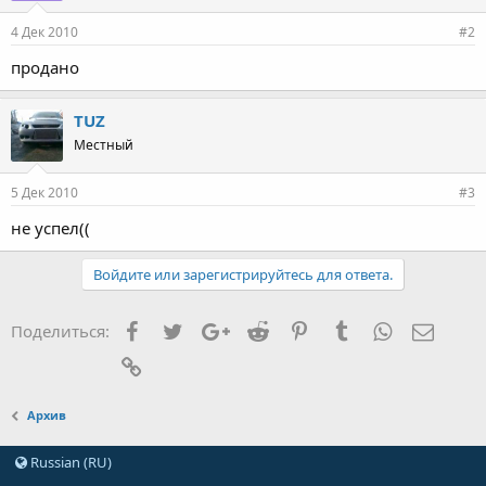
4 Дек 2010
#2
продано
TUZ
Местный
5 Дек 2010
#3
не успел((
Войдите или зарегистрируйтесь для ответа.
Facebook
Twitter
Google+
Reddit
Pinterest
Tumblr
WhatsApp
Элект
Поделиться:
Ссылка
Архив
Russian (RU)