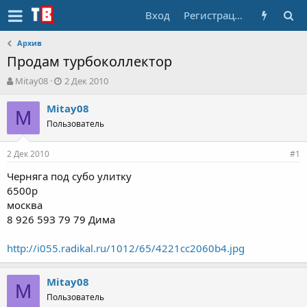
Вход
Регистрация
Архив
Продам турбоколлектор
А
Д
Mitay08
2 Дек 2010
в
а
т
т
Mitay08
M
о
а
Пользователь
р
н
т
а
2 Дек 2010
е
ч
#1
м
а
Черняга под субо улитку
ы
л
6500р
а
москва
8 926 59З 79 79 Дима
http://i055.radikal.ru/1012/65/4221cc2060b4.jpg
Mitay08
M
Пользователь