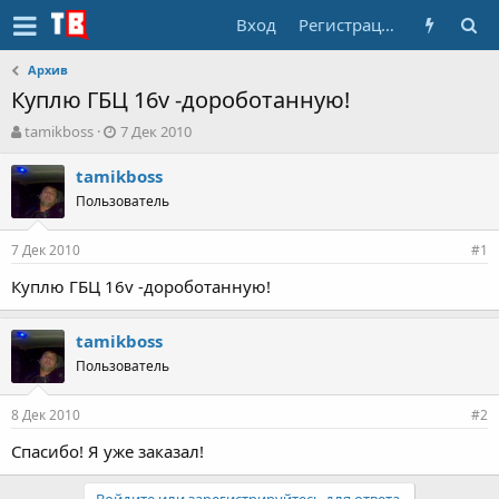
Вход
Регистрация
Архив
Куплю ГБЦ 16v -дороботанную!
А
Д
tamikboss
7 Дек 2010
в
а
т
т
tamikboss
о
а
Пользователь
р
н
т
а
7 Дек 2010
е
ч
#1
м
а
Куплю ГБЦ 16v -дороботанную!
ы
л
а
tamikboss
Пользователь
8 Дек 2010
#2
Спасибо! Я уже заказал!