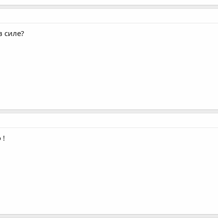
в силе?
 !