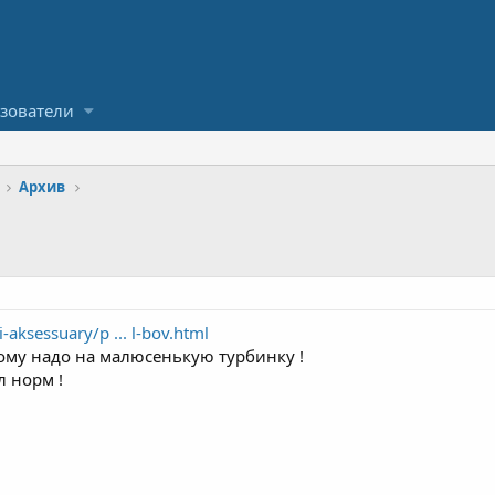
зователи
Архив
i-aksessuary/p ... l-bov.html
кому надо на малюсенькую турбинку !
л норм !