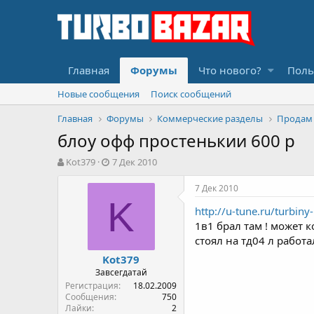
Главная
Форумы
Что нового?
Поль
Новые сообщения
Поиск сообщений
Главная
Форумы
Коммерческие разделы
Продам
блоу офф простенькии 600 р
А
Д
Kot379
7 Дек 2010
в
а
т
т
7 Дек 2010
о
а
K
http://u-tune.ru/turbiny-
р
н
т
а
1в1 брал там ! может 
е
ч
стоял на тд04 л работа
м
а
Kot379
ы
л
Завсегдатай
а
Регистрация
18.02.2009
Сообщения
750
Лайки
2