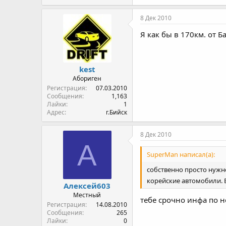
8 Дек 2010
Я как бы в 170км. от 
kest
Абориген
Регистрация
07.03.2010
Сообщения
1,163
Лайки
1
Адрес
г.Бийск
8 Дек 2010
А
SuperMan написал(а):
собственно просто нужно
корейские автомобили. В
Алексей603
Местный
тебе срочно инфа по н
Регистрация
14.08.2010
Сообщения
265
Лайки
0