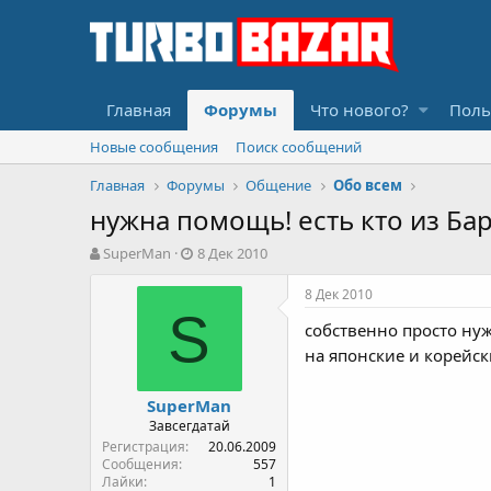
Главная
Форумы
Что нового?
Поль
Новые сообщения
Поиск сообщений
Главная
Форумы
Общение
Обо всем
нужна помощь! есть кто из Ба
А
Д
SuperMan
8 Дек 2010
в
а
т
т
8 Дек 2010
о
а
S
собственно просто нуж
р
н
т
а
на японские и корейск
е
ч
м
а
SuperMan
ы
л
Завсегдатай
а
Регистрация
20.06.2009
Сообщения
557
Лайки
1