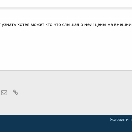
от узнать хотел может кто что слышал о ней! цены на внешн
hatsApp
Электронная почта
Ссылка
Условия и 