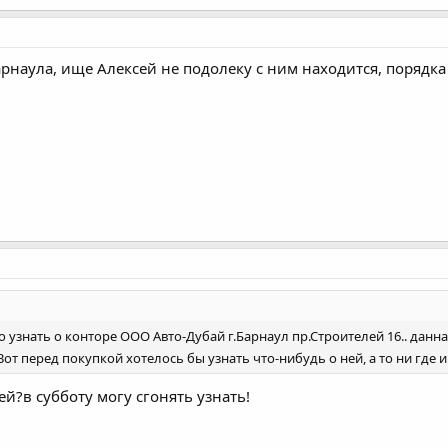
Барнаула, ище Алексей не подолеку с ним находится, порядка
 узнать о конторе ООО Авто-Дубай г.Барнаул пр.Строителей 16.. данн
от перед покупкой хотелось бы узнать что-нибудь о ней, а то ни где 
ей?в субботу могу сгонять узнать!