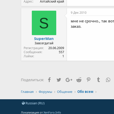
Адрес
Алтайский край
9 Дек 2010
S
мне не срочно., так в
заказ.
SuperMan
Завсегдатай
Регистрация
20.06.2009
Сообщения
557
Лайки
1
Facebook
Twitter
Google+
Reddit
Pinterest
Tumblr
W
Поделиться:
Главная
Форумы
Общение
Обо всем
Russian (RU)
Локализация от
XenForo.Info