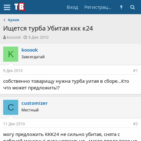
Вход
Регистрация
Архив
Ищется турба Убитая ккк к24
А
Д
koosok
9 Дек 2010
в
а
т
т
koosok
K
о
а
Завсегдатай
р
н
т
а
9 Дек 2010
е
ч
#1
м
а
собственно товарищу нужна турба уитая в сборе...Кто
ы
л
что может предложить!?
а
customizer
C
Местный
11 Дек 2010
#2
могу предложить KKK24 не сильно убитая, снята с
рабочей машины! дула нормально...масло вроде тоже не