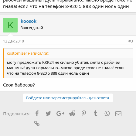
гнала! если что на телефон 8-920 5 888 один ноль один
koosok
K
Завсегдатай
12 Дек 2010
#3
customizer написал(а):
могу предложить KKK24 не сильно убитая, снята с рабочей
машины! дула нормально...масло вроде тоже не гнала! если
что на телефон 8-920 5 888 один ноль один
Скок бабосов?
Войдите или зарегистрируйтесь для ответа.
Facebook
Twitter
Google+
Reddit
Pinterest
Tumblr
WhatsApp
Элект
Поделиться:
Ссылка