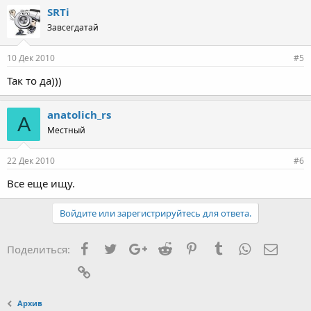
SRTi
Завсегдатай
10 Дек 2010
#5
Так то да)))
anatolich_rs
A
Местный
22 Дек 2010
#6
Все еще ищу.
Войдите или зарегистрируйтесь для ответа.
Facebook
Twitter
Google+
Reddit
Pinterest
Tumblr
WhatsApp
Элект
Поделиться:
Ссылка
Архив