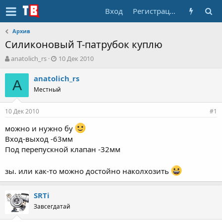
Вход
Регистрация
Архив
Силиконовый Т-патрубок куплю
А
Д
anatolich_rs
10 Дек 2010
в
а
т
т
anatolich_rs
A
о
а
Местный
р
н
т
а
10 Дек 2010
е
ч
#1
м
а
можно и нужно бу
ы
л
Вход-выход -63мм
а
Под перепускной клапан -32мм
зы. или как-то можно достойно наколхозить
SRTi
Завсегдатай