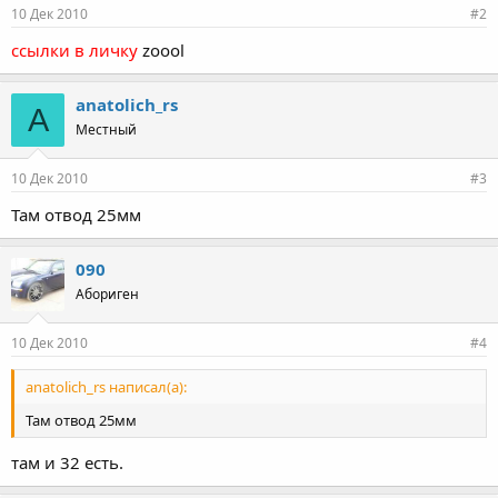
10 Дек 2010
#2
ссылки в личку
zoool
anatolich_rs
A
Местный
10 Дек 2010
#3
Там отвод 25мм
090
Абориген
10 Дек 2010
#4
anatolich_rs написал(а):
Там отвод 25мм
там и 32 есть.