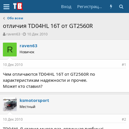
Вход
Регистрация
Обо всем
отличия TD04HL 16T от GT2560R
А
Д
raven63
10 Дек 2010
в
а
т
т
raven63
R
о
а
Новичок
р
н
т
а
10 Дек 2010
е
ч
#1
м
а
Чем отличаются TD04HL 16T от GT2560R по
ы
л
характеристикам надежности и прочее.
а
Может кто ставил?
ksmotorsport
Местный
10 Дек 2010
#2
TD04HL Я ставил много раз, отличная турбина!