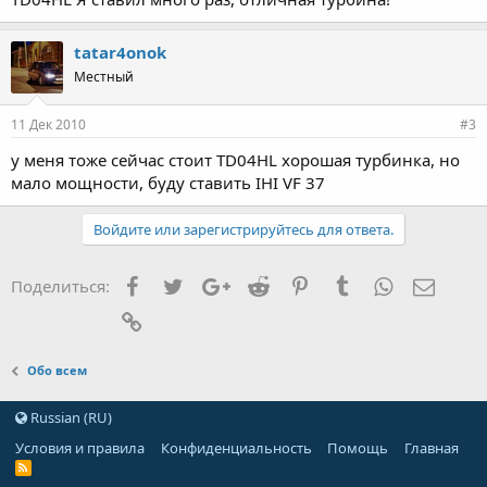
tatar4onok
Местный
11 Дек 2010
#3
у меня тоже сейчас стоит TD04HL хорошая турбинка, но
мало мощности, буду ставить IHI VF 37
Войдите или зарегистрируйтесь для ответа.
Facebook
Twitter
Google+
Reddit
Pinterest
Tumblr
WhatsApp
Элект
Поделиться:
Ссылка
Обо всем
Russian (RU)
Условия и правила
Конфиденциальность
Помощь
Главная