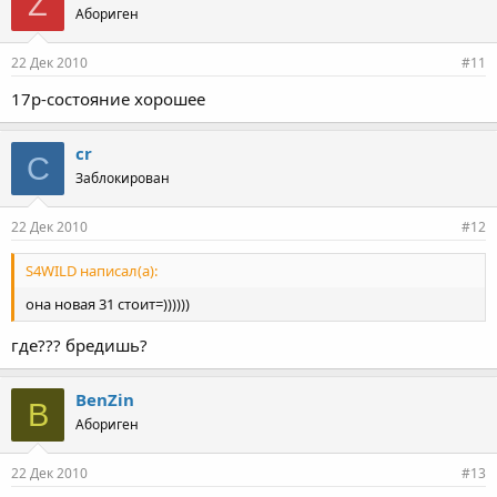
Z
Абориген
22 Дек 2010
#11
17р-состояние хорошее
cr
C
Заблокирован
22 Дек 2010
#12
S4WILD написал(а):
она новая 31 стоит=))))))
где??? бредишь?
BenZin
B
Абориген
22 Дек 2010
#13