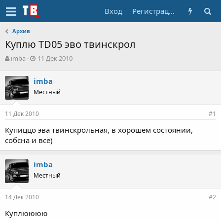
Вход
Регистрация
Архив
Куплю TD05 эво твинскрол
А
Д
imba
11 Дек 2010
в
а
т
т
imba
о
а
Местный
р
н
т
а
е
ч
11 Дек 2010
#1
м
а
ы
л
Купиццо эва твинскрольная, в хорошем состоянии,
а
собсна и всё)
imba
Местный
14 Дек 2010
#2
Куплюююю