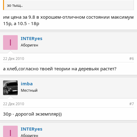
зо тыщ..
им цена за 9.8 в хорошем-отличном состоянии максимум
15р, а 10.5 - 18р
INTERyes
I
Абориген
22 Дек 2010
#6
а хлеб,согласно твоей теории на деревьях растет?
imba
Местный
22 Дек 2010
#7
30р - дорогой экземпляр))
INTERyes
I
Абориген