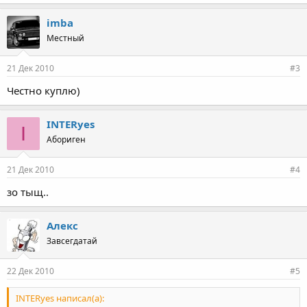
imba
Местный
21 Дек 2010
#3
Честно куплю)
INTERyes
I
Абориген
21 Дек 2010
#4
зо тыщ..
Алекс
Завсегдатай
22 Дек 2010
#5
INTERyes написал(а):