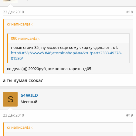
22 Дек 2010
#18
cr написал(а):
090 написал(а):
новая стоит 35 , ну может еще кому скидку сделают :roll:
http&#58;//www&#46;atomic-shop&#46;ru/part/2333-49378-
01580/
во дела )))) 29920руб, все пошел тарить тд05
а ты думал скока?
S4WILD
S
Местный
23 Дек 2010
#19
cr написал(а):