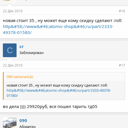
22 Дек 2010
#16
новая стоит 35 , ну может еще кому скидку сделают :roll:
http&#58;//www&#46;atomic-shop&#46;ru/part/2333-
49378-01580/
cr
C
Заблокирован
22 Дек 2010
#17
090 написал(а):
новая стоит 35 , ну может еще кому скидку сделают :roll:
http&#58;//www&#46;atomic-shop&#46;ru/part/2333-49378-
01580/
во дела )))) 29920руб, все пошел тарить тд05
090
Абориген