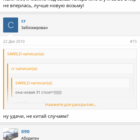
не вперлась, лучше новую возьму!
cr
C
Заблокирован
22 Дек 2010
#15
S4WILD написал(а):
cr написал(а):
S4WILD написал(а):
она новая 31 стоит=))))))
где??? бредишь?
Нажмите для раскрытия...
ну удачи, не китай случаем?
Нажмите для раскрытия...
канечно брежу! сейчас себе там покупаю, одна в наличии, и
можно под заказ! теперь мне б/у и за 20 в хер не вперлась,
090
Нажмите для раскрытия...
лучше новую возьму!
Абориген