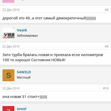
22 Дек 2010
#8
дорогой это 40..а этот самый демократичный))))))))
VesiK
Заблокирован
22 Дек 2010
#9
Зато турба бралась новая и проехала если километров
100 то хорошо! Состояние НОВЬЯ!
S4WILD
S
Местный
22 Дек 2010
#10
она новая 31 стоит=))))))
zoool