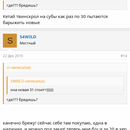
где??? бредишь?
Кетай твинскрол на субы как раз по 30 пытаются
барыжить новые
S4WILD
S
Местный
22 Дек 2010
#14
cr написал(а):
S4WILD написал(а):
она новая 31 стоит=))))))
где??? бредишь?
канечно брежу! сейчас себе там покупаю, одна в
наличии, и можно под заказ! теперь мне б/у и за 20 в хер