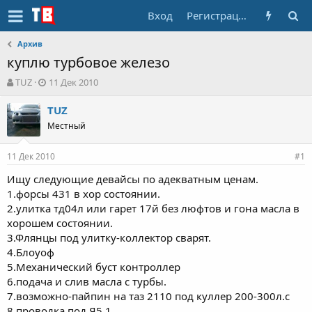
Вход
Регистрация
Архив
куплю турбовое железо
А
Д
TUZ
11 Дек 2010
в
а
т
т
TUZ
о
а
Местный
р
н
т
а
11 Дек 2010
е
ч
#1
м
а
Ищу следующие девайсы по адекватным ценам.
ы
л
1.форсы 431 в хор состоянии.
а
2.улитка тд04л или гарет 17й без люфтов и гона масла в
хорошем состоянии.
3.Флянцы под улитку-коллектор сварят.
4.Блоуоф
5.Механический буст контроллер
6.подача и слив масла с турбы.
7.возможно-пайпин на таз 2110 под куллер 200-300л.с
8.проводка под Я5,1