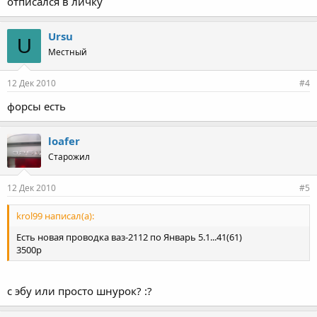
отписался в личку
Ursu
U
Местный
12 Дек 2010
#4
форсы есть
loafer
Старожил
12 Дек 2010
#5
krol99 написал(а):
Есть новая проводка ваз-2112 по Январь 5.1...41(61)
3500р
с эбу или просто шнурок? :?