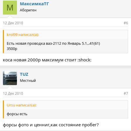
МаксимкаТГ
М
Абориген
12 Дек 2010
#6
krol99 написал(а):
Есть новая проводка ваз-2112 по Январь 5.1...41(61)
3500р
коса новая 2000р максимум стоит :shock:
TUZ
Местный
12 Дек 2010
#7
Ursu написал(а):
форсы есть
форсы фото и ценниг,как состояние пробег?