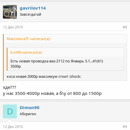
gavrilov114
Завсегдатай
12 Дек 2010
#8
МаксимкаТГ написал(а):
krol99 написал(а):
Есть новая проводка ваз-2112 по Январь 5.1...41(61)
3500р
коса новая 2000р максимум стоит :shock:
хде???
у нас 3500-4000р новая, а б\у от 800 до 1500р
Dimon90
D
Абориген
12 Дек 2010
#9