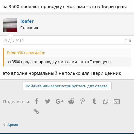
за 3500 продают проводку с мозгами - это в Твери цены
loafer
Старожил
12 Дек 2010
#10
Dimon90 написал(а):
за 3500 продают проводку с мозгами - это в Твери цены
это вполне нормальный не только для Твери ценник
Войдите или зарегистрируйтесь для ответа.
Facebook
Twitter
Google+
Reddit
Pinterest
Tumblr
WhatsApp
Элект
Поделиться:
Ссылка
Архив