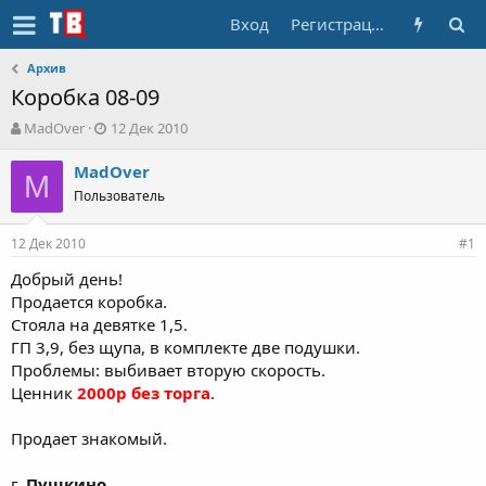
Вход
Регистрация
Архив
Коробка 08-09
А
Д
MadOver
12 Дек 2010
в
а
т
т
MadOver
M
о
а
Пользователь
р
н
т
а
12 Дек 2010
е
ч
#1
м
а
Добрый день!
ы
л
Продается коробка.
а
Стояла на девятке 1,5.
ГП 3,9, без щупа, в комплекте две подушки.
Проблемы: выбивает вторую скорость.
Ценник
2000р без торга
.
Продает знакомый.
г.
Пушкино