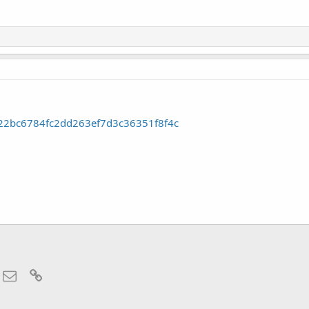
o/22bc6784fc2dd263ef7d3c36351f8f4c
hatsApp
Электронная почта
Ссылка