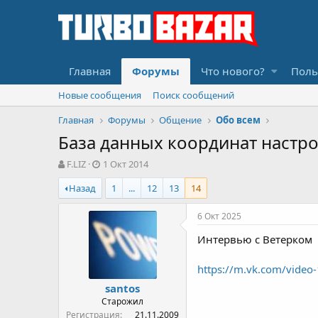
Главная
Форумы
Что нового?
Поль
Новые сообщения
Поиск сообщений
Главная
Форумы
Общение
Обо всем
База данных координат настр
А
Д
F.LIZ
1 Окт 2014
в
а
Назад
1
...
12
13
14
т
т
о
а
р
н
6 Окт 2025
т
а
Интервью с Ветерком
е
ч
м
а
ы
л
https://m.vk.com/vide
а
santos
Старожил
Регистрация
21.11.2009