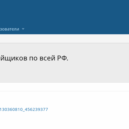
зователи
ойщиков по всей РФ.
o-130360810_456239377