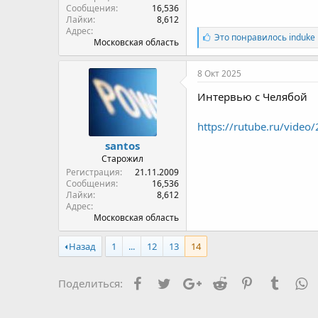
Сообщения
16,536
Лайки
8,612
Адрес
Л
Это понравилось
induke
Московская область
а
й
к
8 Окт 2025
и
:
Интервью с Челябой
https://rutube.ru/vide
santos
Старожил
Регистрация
21.11.2009
Сообщения
16,536
Лайки
8,612
Адрес
Московская область
Назад
1
...
12
13
14
Facebook
Twitter
Google+
Reddit
Pinterest
Tumblr
W
Поделиться: