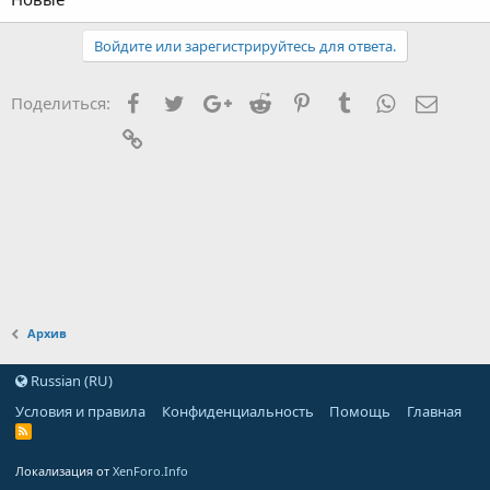
Войдите или зарегистрируйтесь для ответа.
Facebook
Twitter
Google+
Reddit
Pinterest
Tumblr
WhatsApp
Элект
Поделиться:
Ссылка
Архив
Russian (RU)
Условия и правила
Конфиденциальность
Помощь
Главная
Локализация от
XenForo.Info