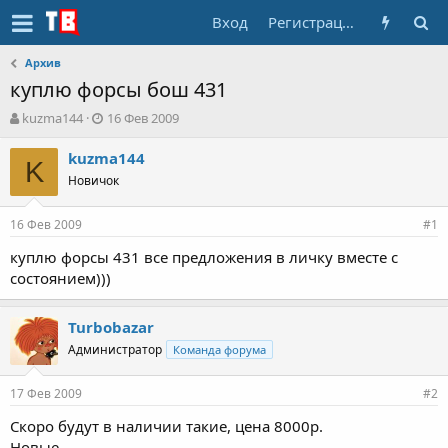
Вход
Регистрация
Архив
куплю форсы бош 431
А
Д
kuzma144
16 Фев 2009
в
а
т
т
kuzma144
K
о
а
Новичок
р
н
т
а
16 Фев 2009
е
ч
#1
м
а
куплю форсы 431 все предложения в личку вместе с
ы
л
состоянием)))
а
Turbobazar
Администратор
Команда форума
17 Фев 2009
#2
Скоро будут в наличии такие, цена 8000р.
Новые