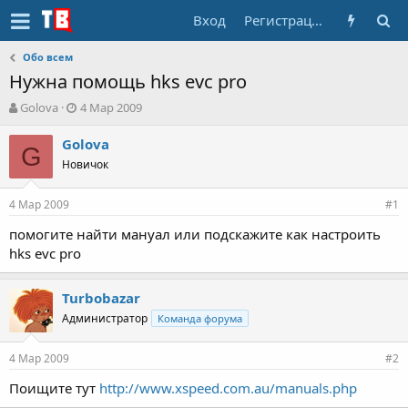
Вход
Регистрация
Обо всем
Нужна помощь hks evc pro
А
Д
Golova
4 Мар 2009
в
а
т
т
Golova
G
о
а
Новичок
р
н
т
а
4 Мар 2009
е
ч
#1
м
а
помогите найти мануал или подскажите как настроить
ы
л
hks evc pro
а
Turbobazar
Администратор
Команда форума
4 Мар 2009
#2
Поищите тут
http://www.xspeed.com.au/manuals.php