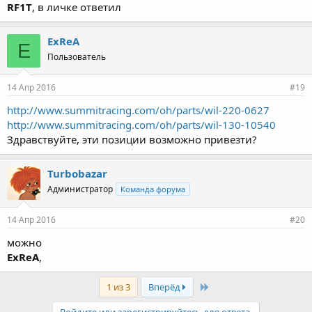
RF1T
, в личке ответил
ExReA
E
Пользователь
14 Апр 2016
#19
http://www.summitracing.com/oh/parts/wil-220-0627
http://www.summitracing.com/oh/parts/wil-130-10540
Здравствуйте, эти позиции возможно привезти?
Turbobazar
Администратор
Команда форума
14 Апр 2016
#20
можно
ExReA
,
Last
1 из 3
Вперёд
Войдите или зарегистрируйтесь для ответа.