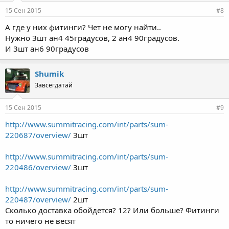
15 Сен 2015
#8
А где у них фитинги? Чет не могу найти..
Нужно 3шт ан4 45градусов, 2 ан4 90градусов.
И 3шт ан6 90градусов
Shumik
Завсегдатай
15 Сен 2015
#9
http://www.summitracing.com/int/parts/sum-
220687/overview/
3шт
http://www.summitracing.com/int/parts/sum-
220486/overview/
3шт
http://www.summitracing.com/int/parts/sum-
220487/overview/
2шт
Сколько доставка обойдется? 12? Или больше? Фитинги
то ничего не весят