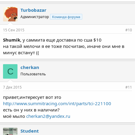
Turbobazar
Администратор
Команда форума
15 Сен 2015
#10
Shumik
, у саммита еще доставка по сша $10
на такой мелочи я ее тоже посчитаю, иначе они мне в
минус встанут ((
cherkan
C
Пользователь
7 Дек 2015
#11
привет,интересует вот это
http://www.summitracing.com/int/parts/tci-221100
есть он у них в наличии?
моё мыло
cherkan2@yandex.ru
Student