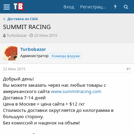
Вход
Регистрация
Доставка из США
SUMMIT RACING
А
Д
Turbobazar
22 Июн 2015
в
а
т
т
Turbobazar
о
а
Администратор
Команда форума
р
н
т
а
е
ч
22 Июн 2015
#1
м
а
ы
л
Добрый день!
а
Вы можете заказать через нас любые товары с
американского сайта
www.summitracing.com
Доставка 7-14 дней
Цена в Москве = цена сайта + $12 /кг
Стоимость доставки округляется до килограмма в
большую сторону.
Без комиссий и наценок на объем!