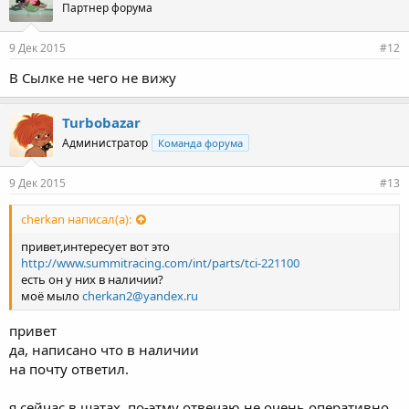
Партнер форума
9 Дек 2015
#12
В Сылке не чего не вижу
Turbobazar
Администратор
Команда форума
9 Дек 2015
#13
cherkan написал(а):
привет,интересует вот это
http://www.summitracing.com/int/parts/tci-221100
есть он у них в наличии?
моё мыло
cherkan2@yandex.ru
привет
да, написано что в наличии
на почту ответил.
я сейчас в шатах, по-этму отвечаю не очень оперативно,