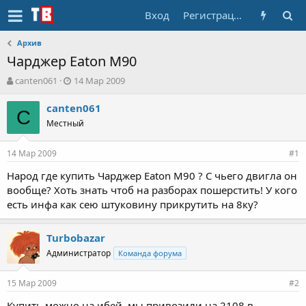
Вход
Регистрация
Архив
Чарджер Eaton M90
А
Д
canten061
14 Мар 2009
в
а
т
т
canten061
C
о
а
Местный
р
н
т
а
14 Мар 2009
е
ч
#1
м
а
Народ где купить Чарджер Eaton M90 ? С чьего двигла он
ы
л
вообще? Хоть знать чтоб на разборах пошерстить! У кого
а
есть инфа как сею штуковину прикрутить на 8ку?
Turbobazar
Администратор
Команда форума
15 Мар 2009
#2
Купить можно на ибей, мы привозили на 2108 в