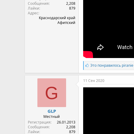
Сообщения
2,208
Лайки
879
Адрес
Краснодарский край
Афипский
Л
Это понравилось
piranie
а
й
к
11 Сен 2020
и
G
:
GLP
Местный
Регистрация
26.01.2013
Сообщения
2,208
Лайки
879