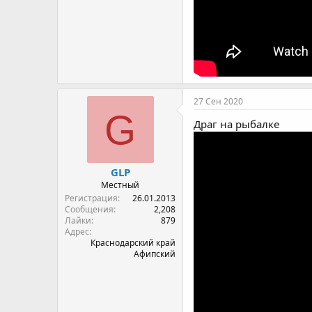
27 Сен 2020
G
Драг на рыбалке
GLP
Местный
Регистрация
26.01.2013
Сообщения
2,208
Лайки
879
Адрес
Краснодарский край
Афипский