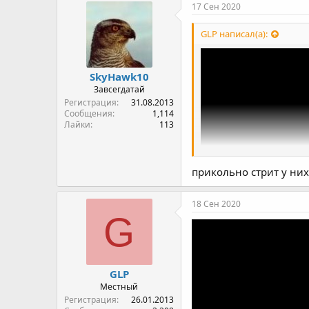
к
17 Сен 2020
и
:
GLP написал(а):
SkyHawk10
Завсегдатай
Регистрация
31.08.2013
Сообщения
1,114
Лайки
113
прикольно стрит у них
18 Сен 2020
G
GLP
Местный
Регистрация
26.01.2013