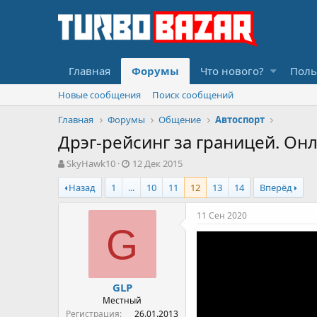
Главная
Форумы
Что нового?
Поль
Новые сообщения
Поиск сообщений
Главная
Форумы
Общение
Автоспорт
Дрэг-рейсинг за границей. Он
А
Д
SkyHawk10
12 Дек 2015
в
а
Назад
1
...
10
11
12
13
14
Вперёд
т
т
о
а
р
н
11 Сен 2020
т
а
G
е
ч
м
а
ы
л
а
GLP
Местный
Регистрация
26.01.2013