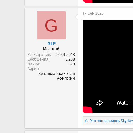
17 Сен 2020
G
GLP
Местный
Регистрация
26.01.2013
Сообщения
2,208
Лайки
879
Адрес
Краснодарский край
Афипский
Л
Это понравилось
SkyHa
а
й