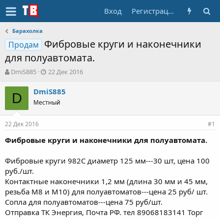
Вход
Регистрация
Барахолка
Фибровые круги и наконечники
Продам
для полуавтомата.
А
Д
DmiS885
22 Дек 2016
в
а
т
т
DmiS885
D
о
а
Местный
р
н
т
а
22 Дек 2016
е
ч
#1
м
а
Фибровые круги и наконечники для полуавтомата.
ы
л
а
Фибровые круги 982С диаметр 125 мм---30 шт, цена 100
руб./шт.
Контактные наконечники 1,2 мм (длина 30 мм и 45 мм,
резьба М8 и М10) для полуавтоматов---цена 25 руб/ шт.
Сопла для полуавтоматов---цена 75 руб/шт.
Отправка ТК Энергия, Почта РФ. тел 89068183141 Торг