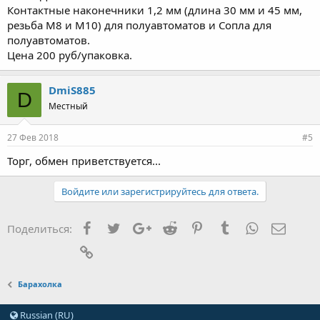
Контактные наконечники 1,2 мм (длина 30 мм и 45 мм,
резьба М8 и М10) для полуавтоматов и Сопла для
полуавтоматов.
Цена 200 руб/упаковка.
DmiS885
D
Местный
27 Фев 2018
#5
Торг, обмен приветствуется...
Войдите или зарегистрируйтесь для ответа.
Facebook
Twitter
Google+
Reddit
Pinterest
Tumblr
WhatsApp
Элект
Поделиться:
Ссылка
Барахолка
Russian (RU)