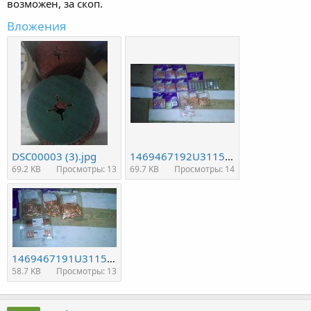
возможен, за скоп.
Вложения
DSC00003 (3).jpg
1469467192U311562TOaI6736503429_orig.jpg
69.2 KB
Просмотры: 13
69.7 KB
Просмотры: 14
1469467191U311562TZLB2067289458_orig.jpg
58.7 KB
Просмотры: 13