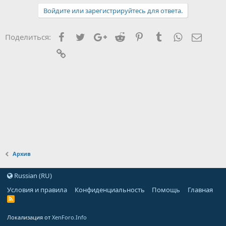
Войдите или зарегистрируйтесь для ответа.
Facebook
Twitter
Google+
Reddit
Pinterest
Tumblr
WhatsApp
Элект
Поделиться:
Ссылка
Архив
Russian (RU)
Условия и правила
Конфиденциальность
Помощь
Главная
Локализация от
XenForo.Info