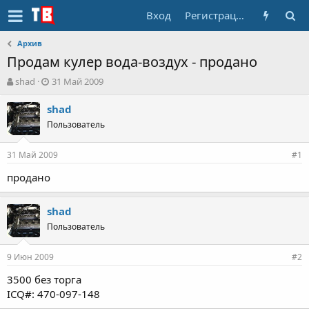
Вход
Регистрация
Архив
Продам кулер вода-воздух - продано
А
Д
shad
31 Май 2009
в
а
т
т
shad
о
а
Пользователь
р
н
т
а
31 Май 2009
е
ч
#1
м
а
продано
ы
л
а
shad
Пользователь
9 Июн 2009
#2
3500 без торга
ICQ#: 470-097-148