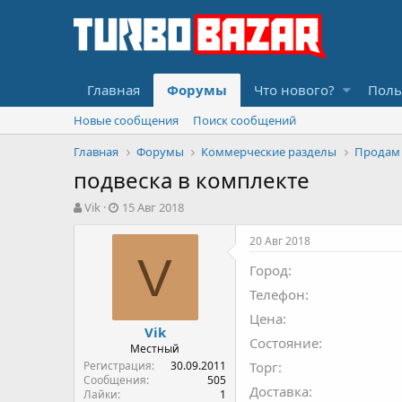
Главная
Форумы
Что нового?
Поль
Новые сообщения
Поиск сообщений
Главная
Форумы
Коммерческие разделы
Продам
подвеска в комплекте
А
Д
Vik
15 Авг 2018
в
а
т
т
20 Авг 2018
о
а
V
Город
р
н
т
а
Телефон
е
ч
Цена
м
а
Vik
ы
л
Состояние
Местный
а
Регистрация
30.09.2011
Торг
Сообщения
505
Доставка
Лайки
1