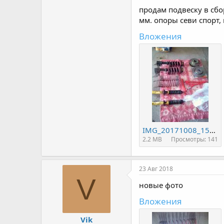
продам подвеску в сбо
мм. опоры севи спорт, 
Вложения
IMG_20171008_151518.jpg
2.2 MB
Просмотры: 141
23 Авг 2018
V
новые фото
Вложения
Vik