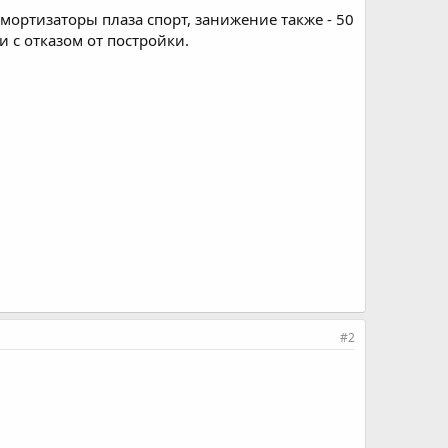
амортизаторы плаза спорт, занижение также - 50
зи с отказом от постройки.
#2