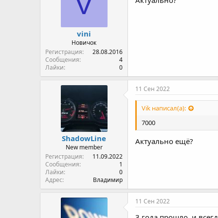
V
Актуально?
vini
Новичок
Регистрация
28.08.2016
Сообщения
4
Лайки
0
11 Сен 2022
Vik написал(а):
7000
ShadowLine
Актуально ещё?
New member
Регистрация
11.09.2022
Сообщения
1
Лайки
0
Адрес
Владимир
11 Сен 2022
3 года прошло, и всегд