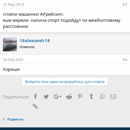
25 Мар 2019
#3
стояли машинки АРрейсинг.
еше меряли- калина спорт подойдут по межболтовому
расстоянию
18alexandr18
Новичок
24 Апр 2020
#4
Хорошо
Войдите или зарегистрируйтесь для ответа.
Facebook
Twitter
Google+
Reddit
Pinterest
Tumblr
WhatsApp
Элект
Поделиться:
Ссылка
Подвеска