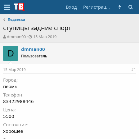
Вход
Регистрация
Подвеска
ступицы задние спорт
А
Д
dmman00
15 Мар 2019
в
а
т
т
dmman00
D
о
а
Пользователь
р
н
т
а
15 Мар 2019
е
ч
#1
м
а
Город
ы
л
пермь
а
Телефон
83422988446
Цена
5500
Состояние
хорошее