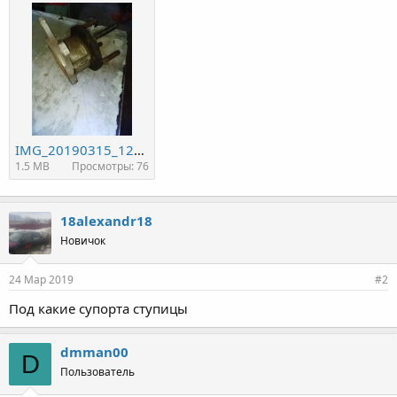
IMG_20190315_124725.jpg
1.5 MB
Просмотры: 76
18alexandr18
Новичок
24 Мар 2019
#2
Под какие супорта ступицы
dmman00
D
Пользователь