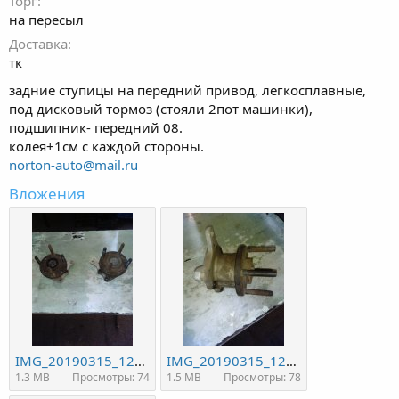
Торг
на пересыл
Доставка
тк
задние ступицы на передний привод, легкосплавные,
под дисковый тормоз (стояли 2пот машинки),
подшипник- передний 08.
колея+1см с каждой стороны.
norton-auto@mail.ru
Вложения
IMG_20190315_124707.jpg
IMG_20190315_124716.jpg
1.3 MB
Просмотры: 74
1.5 MB
Просмотры: 78