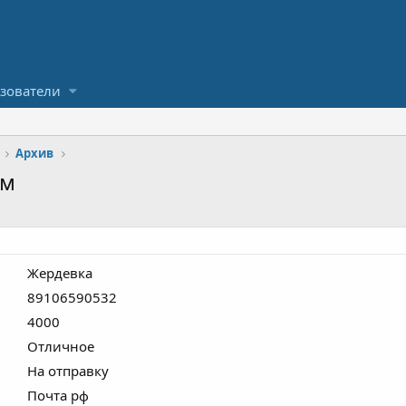
зователи
Архив
ем
Жердевка
89106590532
4000
Отличное
На отправку
Почта рф