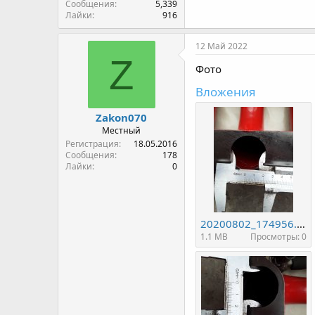
Сообщения
5,339
Лайки
916
12 Май 2022
Z
Фото
Вложения
Zakon070
Местный
Регистрация
18.05.2016
Сообщения
178
Лайки
0
20200802_174956.jpg
1.1 MB
Просмотры: 0