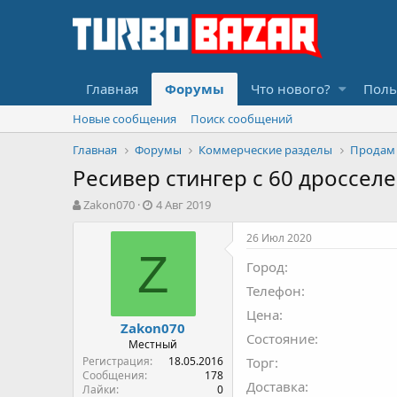
Главная
Форумы
Что нового?
Поль
Новые сообщения
Поиск сообщений
Главная
Форумы
Коммерческие разделы
Продам
Ресивер стингер с 60 дроссел
А
Д
Zakon070
4 Авг 2019
в
а
т
т
26 Июл 2020
о
а
Z
Город
р
н
т
а
Телефон
е
ч
Цена
м
а
Zakon070
ы
л
Состояние
Местный
а
Регистрация
18.05.2016
Торг
Сообщения
178
Доставка
Лайки
0