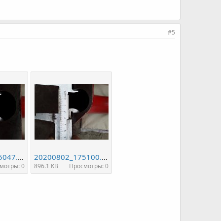
#5
20200802_175047.jpg
20200802_175100.jpg
мотры: 0
896.1 KB
Просмотры: 0