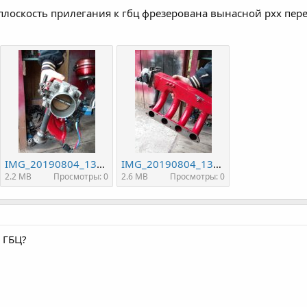
 плоскость прилегания к гбц фрезерована вынасной рхх перех
IMG_20190804_133420.jpg
IMG_20190804_133411.jpg
2.2 MB
Просмотры: 0
2.6 MB
Просмотры: 0
 ГБЦ?