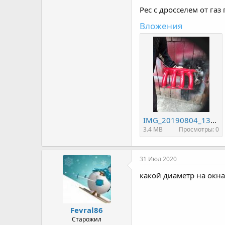
Рес с дросселем от газ
Вложения
IMG_20190804_133508.jpg
3.4 MB
Просмотры: 0
31 Июл 2020
какой диаметр на окна
Fevral86
Старожил