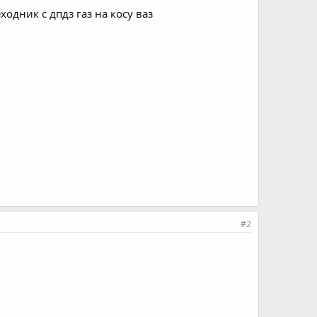
одник с дпдз газ на косу ваз
#2