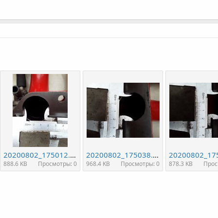
20200802_175012.jpg
20200802_175038.jpg
888.6 KB
Просмотры: 0
968.4 KB
Просмотры: 0
878.3 KB
Прос