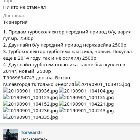
Торг
Ни кто не отменял
Доставка
Тк энергия
1. Продам турбоколлектор передний привод б/у, варил
гупмр. 2500р
2. Даунпайп б/у передний привод нержавейка 2500р.
3. Турбоколлектор турботема классика, новый. Покупал
еще в 2014 году, так и не осилил) 2500р
4. Даунпайп турботема классика, также был куплен в
2014г, новый. 2500р
Т.9069694743 доп. на. Вэтсап
г.Славгород тк только Энергия
forwardr
Пользователь