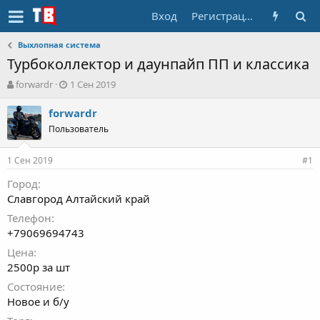
Вход
Регистрация
Выхлопная система
Турбоколлектор и даунпайп ПП и классика
А
Д
forwardr
1 Сен 2019
в
а
т
т
forwardr
о
а
Пользователь
р
н
т
а
1 Сен 2019
е
ч
#1
м
а
Город
ы
л
Славгород Алтайский край
а
Телефон
+79069694743
Цена
2500р за шт
Состояние
Новое и б/у