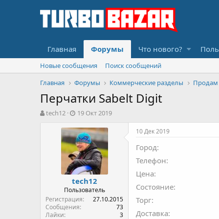
Главная
Форумы
Что нового?
Поль
Новые сообщения
Поиск сообщений
Главная
Форумы
Коммерческие разделы
Продам
Перчатки Sabelt Digit
А
Д
tech12
19 Окт 2019
в
а
т
т
10 Дек 2019
о
а
Город
р
н
т
а
Телефон
е
ч
Цена
м
а
tech12
ы
л
Состояние
Пользователь
а
Регистрация
27.10.2015
Торг
Сообщения
73
Доставка
Лайки
3