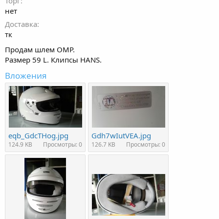
Торг
нет
Доставка
тк
Продам шлем OMP.
Размер 59 L. Клипсы HANS.
Вложения
eqb_GdcTHog.jpg
Gdh7wIutVEA.jpg
124.9 KB
Просмотры: 0
126.7 KB
Просмотры: 0