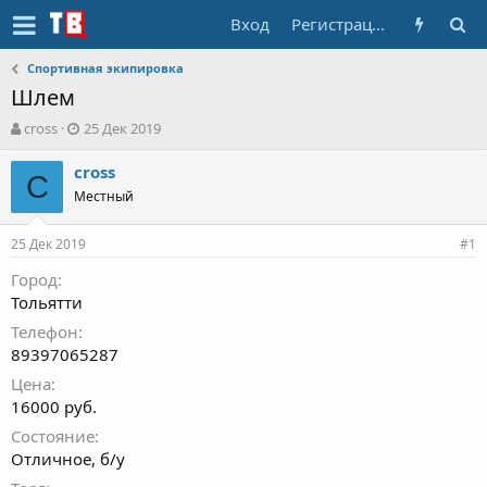
Вход
Регистрация
Спортивная экипировка
Шлем
А
Д
cross
25 Дек 2019
в
а
т
т
cross
C
о
а
Местный
р
н
т
а
25 Дек 2019
е
ч
#1
м
а
Город
ы
л
Тольятти
а
Телефон
89397065287
Цена
16000 руб.
Состояние
Отличное, б/у