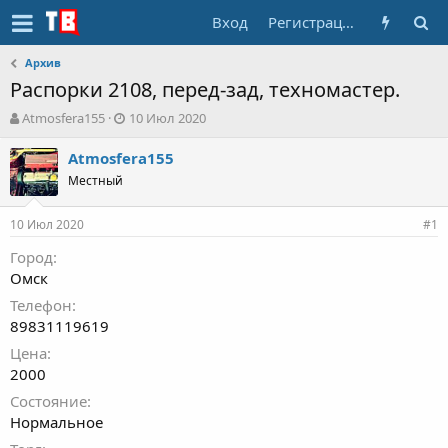
Вход
Регистрация
Архив
Распорки 2108, перед-зад, техномастер.
А
Д
Atmosfera155
10 Июл 2020
в
а
т
т
Atmosfera155
о
а
Местный
р
н
т
а
10 Июл 2020
е
ч
#1
м
а
Город
ы
л
Омск
а
Телефон
89831119619
Цена
2000
Состояние
Нормальное