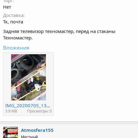
Торг
Нет
Доставка
Тк, почта
Задняя телевизор техномастер, перед на стаканы
Техномастер.
Вложения
IMG_20200705_133300.jpg
3.9 MB
Просмотры: 0
Atmosfera155
Местный