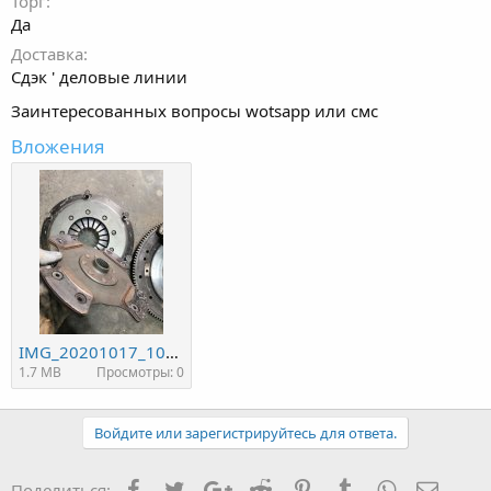
Торг
Да
Доставка
Сдэк ' деловые линии
Заинтересованных вопросы wotsapp или смс
Вложения
IMG_20201017_103118.jpg
1.7 MB
Просмотры: 0
Войдите или зарегистрируйтесь для ответа.
Facebook
Twitter
Google+
Reddit
Pinterest
Tumblr
WhatsApp
Элект
Поделиться: