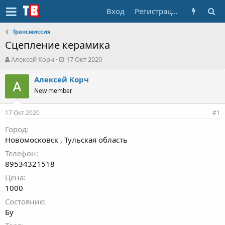
Вход
Регистрация
Трансмиссия
Сцепление керамика
А
Д
Алексей Корч
17 Окт 2020
в
а
т
т
Алексей Корч
о
а
New member
р
н
т
а
17 Окт 2020
е
ч
#1
м
а
Город
ы
л
Новомосковск , Тульская область
а
Телефон
89534321518
Цена
1000
Состояние
Бу