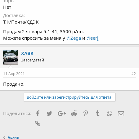
Торг
Нет
Доставка
Т.К/Почта/СДЭК
Продам 2 января 5.1-41, 3500 р/шт.
Можете спросить за меня у
@Zega
и
@serjj
XABK
Завсегдатай
11 Апр 2021
#2
Продано.
Войдите или зарегистрируйтесь для ответа.
Facebook
Twitter
Google+
Reddit
Pinterest
Tumblr
WhatsApp
Элект
Поделиться:
Ссылка
Архив