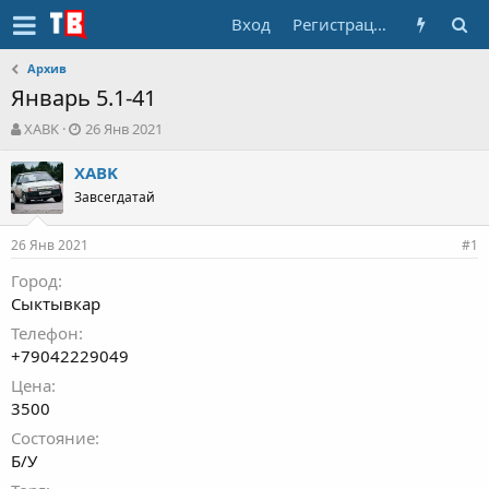
Вход
Регистрация
Архив
Январь 5.1-41
А
Д
XABK
26 Янв 2021
в
а
т
т
XABK
о
а
Завсегдатай
р
н
т
а
26 Янв 2021
е
ч
#1
м
а
Город
ы
л
Сыктывкар
а
Телефон
+79042229049
Цена
3500
Состояние
Б/У