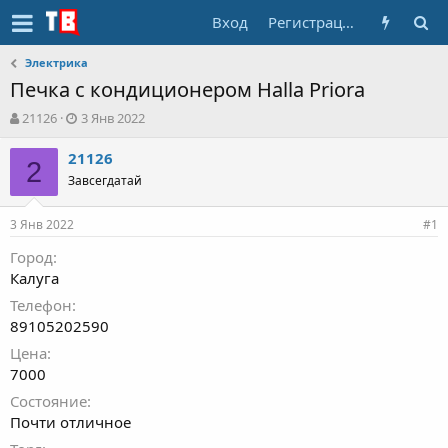
Вход
Регистрация
Электрика
Печка с кондиционером Halla Priora
А
Д
21126
3 Янв 2022
в
а
т
т
21126
2
о
а
Завсегдатай
р
н
т
а
3 Янв 2022
е
ч
#1
м
а
Город
ы
л
Калуга
а
Телефон
89105202590
Цена
7000
Состояние
Почти отличное