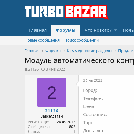
Главная
Форумы
Что нового?
Поль
Новые сообщения
Поиск сообщений
Главная
Форумы
Коммерческие разделы
Продам
Модуль автоматического конт
А
Д
21126
3 Янв 2022
в
а
т
т
3 Янв 2022
о
а
2
Город
р
н
т
а
Телефон
е
ч
Цена
м
а
21126
ы
л
Состояние
Завсегдатай
а
Регистрация
28.09.2012
Торг
Сообщения
802
Доставка
Лайки
1