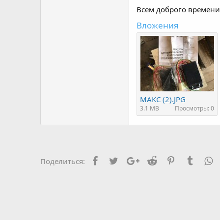
Всем доброго времени 
Вложения
МАКС (2).JPG
3.1 MB
Просмотры: 0
Facebook
Twitter
Google+
Reddit
Pinterest
Tumblr
W
Поделиться: