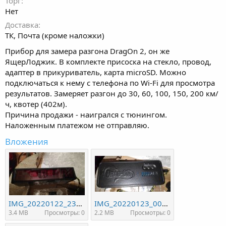
Торг
Нет
Доставка
ТК, Почта (кроме наложки)
Прибор для замера разгона DragOn 2, он же
ЯщерЛоджик. В комплекте присоска на стекло, провод,
адаптер в прикуриватель, карта microSD. Можно
подключаться к нему с телефона по Wi-Fi для просмотра
результатов. Замеряет разгон до 30, 60, 100, 150, 200 км/
ч, квотер (402м).
Причина продажи - наигрался с тюнингом.
Наложенным платежом не отправляю.
Вложения
IMG_20220122_234910.jpg
IMG_20220123_001413.jpg
3.4 MB
Просмотры: 0
2.2 MB
Просмотры: 0