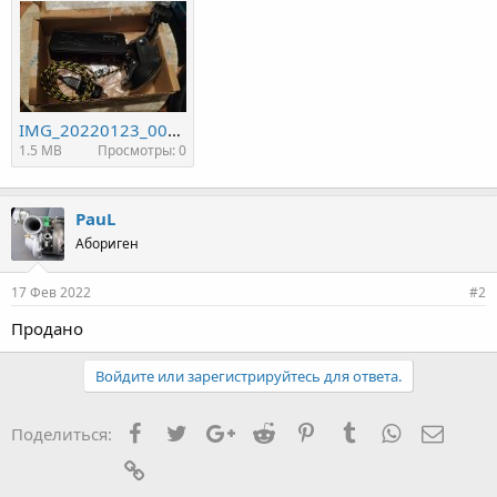
IMG_20220123_001457.jpg
1.5 MB
Просмотры: 0
PauL
Абориген
17 Фев 2022
#2
Продано
Войдите или зарегистрируйтесь для ответа.
Facebook
Twitter
Google+
Reddit
Pinterest
Tumblr
WhatsApp
Элект
Поделиться:
Ссылка