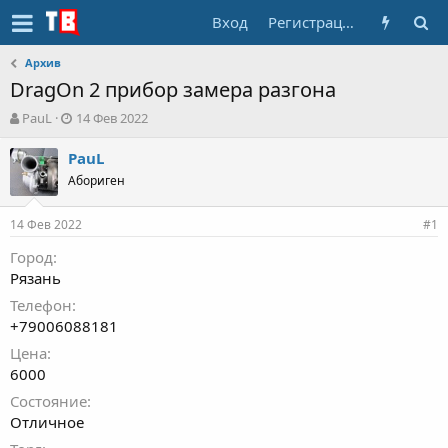
Вход
Регистрация
Архив
DragOn 2 прибор замера разгона
А
Д
PauL
14 Фев 2022
в
а
т
т
PauL
о
а
Абориген
р
н
т
а
14 Фев 2022
е
ч
#1
м
а
Город
ы
л
Рязань
а
Телефон
+79006088181
Цена
6000
Состояние
Отличное