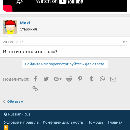
Maxi
Старожил
20 Сен 2025
#2
И что из этого я не знаю?
Войдите или зарегистрируйтесь для ответа.
Facebook
Twitter
Google+
Reddit
Pinterest
Tumblr
WhatsApp
Элект
Поделиться:
Ссылка
Обо всем
Russian (RU)
Условия и правила
Конфиденциальность
Помощь
Главная