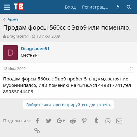
Вход
Регистрация
Архив
Продам форсы 560сс с Эво9 или поменяю.
А
Д
Dragracer61
18 Июл 2009
в
а
т
т
Dragracer61
D
о
а
Местный
р
н
т
а
18 Июл 2009
е
ч
#1
м
а
Продам форсы 560сс с Эво9 пробег 5тыщ км,состояние
ы
л
мухониипалсо, или поменяю на 431е.Ася 449817741,тел
а
89085044403.
Войдите или зарегистрируйтесь для ответа.
Facebook
Twitter
Google+
Reddit
Pinterest
Tumblr
WhatsApp
Элект
Поделиться:
Ссылка