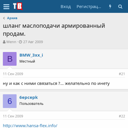
Вход
Регистрация
Архив
шланг маслоподачи армированный
продам.
А
Д
Wenn
27 Авг 2009
в
а
т
т
BMW_3xx_i
о
B
а
Местный
р
н
т
а
е
ч
11 Сен 2009
#21
м
а
ы
л
ну и как с ними связаться ?... желательно по инету
а
6epcepk
6
Пользователь
11 Сен 2009
#22
http://www.hansa-flex.info/