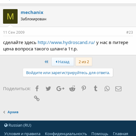
mechanix
M
Заблокирован
11 Сен 2009
#23
сделайте здесь
http://www.hydroscand.ru/
у нас в питере
цена вопроса такого шланга 1т.р.
First
Назад
2 из 2
Войдите или зарегистрируйтесь для ответа.
Facebook
Twitter
Google+
Reddit
Pinterest
Tumblr
WhatsApp
Элект
Поделиться:
Ссылка
Архив
Russian (RU)
Условия и правила
Конфиденциальность
Помощь
Главная