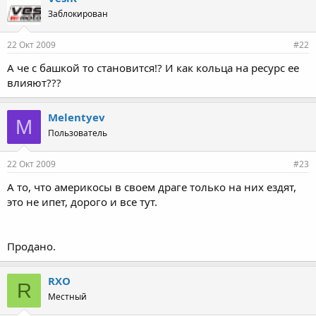
Заблокирован
22 Окт 2009
#22
А че с башкой то становится!? И как кольца на ресурс ее
влияют???
Melentyev
M
Пользователь
22 Окт 2009
#23
А то, что америкосы в своем драге только на них ездят,
это не ипет, дорого и все тут.
Продано.
RXO
R
Местный