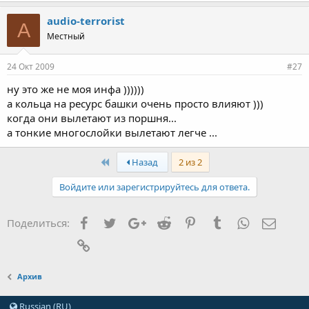
audio-terrorist
A
Местный
24 Окт 2009
#27
ну это же не моя инфа ))))))
а кольца на ресурс башки очень просто влияют )))
когда они вылетают из поршня...
а тонкие многослойки вылетают легче ...
First
Назад
2 из 2
Войдите или зарегистрируйтесь для ответа.
Facebook
Twitter
Google+
Reddit
Pinterest
Tumblr
WhatsApp
Элект
Поделиться:
Ссылка
Архив
Russian (RU)