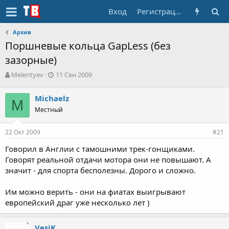
Вход
Регистрация
Архив
Поршневые кольца GapLess (без
зазорные)
А
Д
Melentyev
11 Сен 2009
в
а
т
т
Michaelz
о
M
а
Местный
р
н
т
а
е
ч
22 Окт 2009
#21
м
а
ы
л
Говорил в Англии с тамошними трек-гонщиками.
а
Говорят реальной отдачи мотора они не повышают. А
значит - для спорта бесполезны. Дорого и сложно.
Им можно верить - они на фиатах выигрывают
европейский драг уже несколько лет )
VesiK