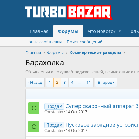
Главная
Форумы
Что нового?
Поль
Новые сообщения
Поиск сообщений
Главная
Форумы
Коммерческие разделы
Барахолка
Объявления о покупке/продаже вещей, не имеющих отн
Назад
1
2
3
4
...
11
Вперёд
Супер сварочный аппарат 38
Продам
C
Constantin
14 Окт 2017
Пусковое зарядное устройст
Продам
C
Constantin
14 Окт 2017