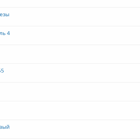
езы
ль 4
55
овый