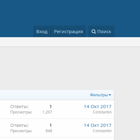
Вход
Регистрация
Поиск
Фильтры
Ответы
1
14 Окт 2017
Просмотры
1,207
Constantin
Ответы
1
14 Окт 2017
Просмотры
848
Constantin