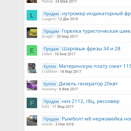
Plotnik
24 Май 2017
нутромер индикаторный фр
Продам
L
Lungerd
12 Дек 2016
Горелка туристическая шме
Продам
Drag61
30 Мар 2017
Шаровые фрезы 34 и 28
Продам
E
ExReA
16 Янв 2017
Материнскую плату сокет 11
Куплю
CraftMan
18 Мар 2017
Дизель генератор 20квт
Куплю
manarey
8 Фев 2017
низ 2112, гбц, рессивер
Продам
F
fothr
11 Мар 2017
Рымболт м8 нержавейка н
Продам
toredo
3 Ноя 2016