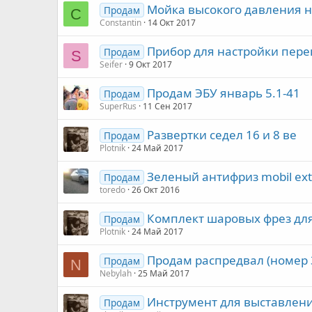
Мойка высокого давления 
Продам
C
Constantin
14 Окт 2017
Прибор для настройки пере
Продам
S
Seifer
9 Окт 2017
Продам ЭБУ январь 5.1-41
Продам
SuperRus
11 Сен 2017
Развертки седел 16 и 8 ве
Продам
Plotnik
24 Май 2017
Зеленый антифриз mobil ext
Продам
toredo
26 Окт 2016
Комплект шаровых фрез для
Продам
Plotnik
24 Май 2017
Продам распредвал (номер 3
Продам
N
Nebylah
25 Май 2017
Инструмент для выставлени
Продам