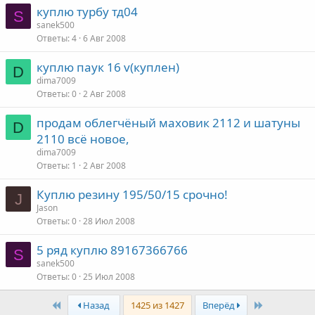
куплю турбу тд04
S
sanek500
Ответы
4
6 Авг 2008
куплю паук 16 v(куплен)
D
dima7009
Ответы
0
2 Авг 2008
продам облегчёный маховик 2112 и шатуны
D
2110 всё новое,
dima7009
Ответы
1
2 Авг 2008
Куплю резину 195/50/15 срочно!
J
Jason
Ответы
0
28 Июл 2008
5 ряд куплю 89167366766
S
sanek500
Ответы
0
25 Июл 2008
First
Last
Назад
1425 из 1427
Вперёд