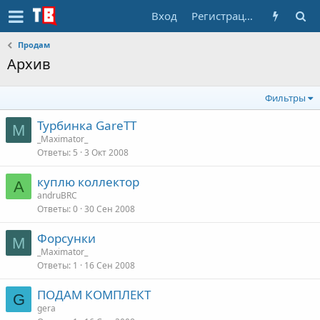
Вход
Регистрация
Продам
Архив
Фильтры
Турбинка GareTT
M
_Maximator_
Ответы
5
3 Окт 2008
куплю коллектор
A
andruBRC
Ответы
0
30 Сен 2008
Форсунки
M
_Maximator_
Ответы
1
16 Сен 2008
ПОДАМ КОМПЛЕКТ
G
gera