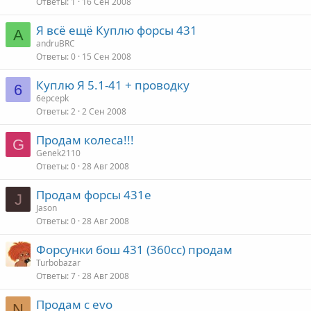
Ответы
1
16 Сен 2008
Я всё ещё Куплю форсы 431
A
andruBRC
Ответы
0
15 Сен 2008
Куплю Я 5.1-41 + проводку
6
6epcepk
Ответы
2
2 Сен 2008
Продам колеса!!!
G
Genek2110
Ответы
0
28 Авг 2008
Продам форсы 431е
J
Jason
Ответы
0
28 Авг 2008
Форсунки бош 431 (360сс) продам
Turbobazar
Ответы
7
28 Авг 2008
Продам с evo
N